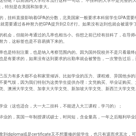
这些呢？以前国内大学经常流行这样一句话，“不挂科的大学不是完整的
法，特别是在美国和加拿大。
，挂科直接影响着GPA的分数，北美国家一般要求本科留学生GPA需要维
里就需要通过各种努力把GPA提升到2.0才行。如果没有达到也就会被退学
的机会，但能补考通过的几率也相当小。你想之前已经有挂科了，在导师
努力，这标签也是不容易摘下来的。
率也是特别注重，也是纳入考察范围内的。因为国外院校并不是只看最终
也是有要求的，如果没有达到要求的出勤率就会被警告，一次警告过后，
己压力有多大都不会和家里倾诉。比如学业的压力、课程难、异国他乡的
不要气馁，因为我们特别为这类学生提供办理：文凭购买、毕业证购买、
凭、澳洲大学文凭、加拿大大学文凭、新加坡大学文凭、新西兰大学文凭
学业（这也适合，大一大二挂科，不能进入大三课程，学习的）；
毕业的，英国一年制授课试硕士，时间短，含金量高，一年之后顺利毕业
iploma或是certificate又不想重修的留学生，也只有退而求其次