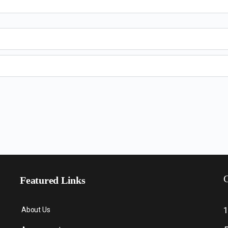
C
Featured Links
About Us