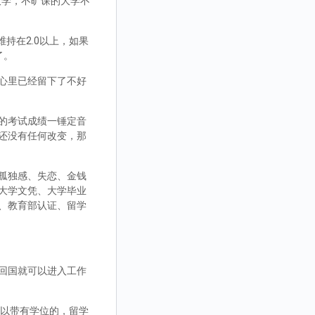
大学，不旷课的大学不
持在2.0以上，如果
了。
心里已经留下了不好
的考试成绩一锤定音
还没有任何改变，那
孤独感、失恋、金钱
大学文凭、大学毕业
、教育部认证、留学
回国就可以进入工作
，可以带有学位的，留学