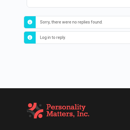
Sorry, there were no replies found.
Log in to reply.