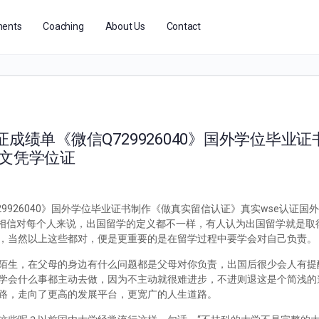
ents
Coaching
About Us
Contact
成绩单《微信Q729926040》国外学位毕业
假文凭学位证
29926040》国外学位毕业证书制作《做真实留信认证》真实wse认证国
么办？相信对每个人来说，出国留学的定义都不一样，有人认为出国留学就是
，当然以上这些都对，便是更重要的是在留学过程中要学会对自己负责。
陌生，在父母的身边有什么问题都是父母对你负责，出国后很少会人有提
学会什么事都主动去做，因为不主动就很难进步，不进则退这是个简浅的
路，走向了更高的发展平台，更宽广的人生道路。