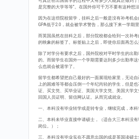
可真正在出国留学的过程中又有多少人能真正做到了
是完整的大学等等”。在国外你可千万不要有这种想
因为在这些院校留学，挂科之后一般是没有补考机会的
GPA低于2.0，就会被学术警告，那么接下来一学期
而英国虽然在挂科之后，部分院校都会给到一次补考
的映象的标签了。标签贴上之后，即使你后面再怎么
除了对学分有要求之后，国外院校对平时学生的出勤
的。而留学生在国外一个学期需要达到多少出勤率这
么也就会被退学了。
留学生都希望把自己最好的一面展现给家里，无论自
上的困难等等都会压倒一个年纪尚轻的学生，但是也
证、买文凭、买毕业证、英国大学文凭、美国大学文
回国人员证明、留信网认证。从而完成就业。
一、本科没有毕业转学或是转专业，继续完成，本科
二、本科未毕业直接申请硕士，（适合大三本科没有
岗位。）；
三、本科没有毕业实在不愿意出国的或是英国读硕士拿到d