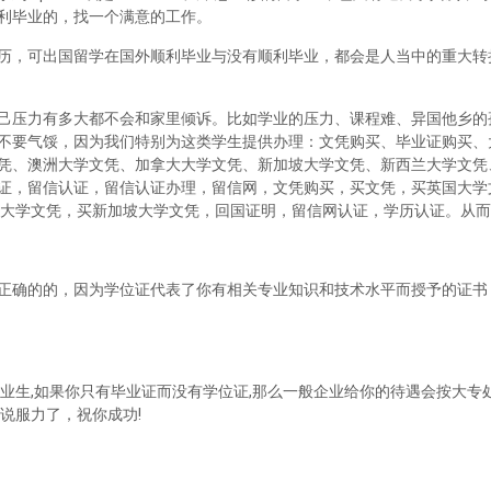
利毕业的，找一个满意的工作。
历，可出国留学在国外顺利毕业与没有顺利毕业，都会是人当中的重大转
己压力有多大都不会和家里倾诉。比如学业的压力、课程难、异国他乡的
不要气馁，因为我们特别为这类学生提供办理：文凭购买、毕业证购买、
凭、澳洲大学文凭、加拿大大学文凭、新加坡大学文凭、新西兰大学文凭
证，留信认证，留信认证办理，留信网，文凭购买，买文凭，买英国大学
兰大学文凭，买新加坡大学文凭，回国证明，留信网认证，学历认证。从
正确的的，因为学位证代表了你有相关专业知识和技术水平而授予的证书
业生,如果你只有毕业证而没有学位证,那么一般企业给你的待遇会按大专处
说服力了，祝你成功!