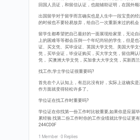
回国人员证，和留信认证，也能辅助证明，在国外顺
出国留学对于留学而言确实也是人生中一段宝贵的经
的时候也不要轻易放弃，给自己一次重新来过的机会
留学生都希望把自己最好的一面展现给家里，无论自
上的困难等等都会压倒一个年纪尚轻的学生，但是也
证、买文凭、买毕业证、英国大学文凭、美国大学文
凭，买毕业证，毕业证购买，买大学文凭，留信网认
凭， 买澳洲大学文凭，买加拿大大学文凭，买新西
找工作,学士学位证很重要吗?
首先在个人认知上，有总比没有好，实际上这确实是
作方面就变得轻松许多了。
学位证在找工作时重要吗?
学位证在你找第一份工作时比较重要,如果你是应届毕
累经验.找第二份工作时你的工作业绩就比学位证更有
244CD0F
1 Member
·
0 Replies