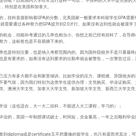
这些呢？以前国内大学经常流行这样一句话，“不挂科的大学不是完整的
法，特别是在美国和加拿大。
，挂科直接影响着GPA的分数，北美国家一般要求本科留学生GPA需要维
里就需要通过各种努力把GPA提升到2.0才行。如果没有达到也就会被退学
的机会，但能补考通过的几率也相当小。你想之前已经有挂科了，在导师
努力，这标签也是不容易摘下来的。
率也是特别注重，也是纳入考察范围内的。因为国外院校并不是只看最终
也是有要求的，如果没有达到要求的出勤率就会被警告，一次警告过后，
己压力有多大都不会和家里倾诉。比如学业的压力、课程难、异国他乡的
不要气馁，因为我们特别为这类学生提供办理：文凭购买、毕业证购买、
凭、澳洲大学文凭、加拿大大学文凭、新加坡大学文凭、新西兰大学文凭
学业（这也适合，大一大二挂科，不能进入大三课程，学习的）；
毕业的，英国一年制授课试硕士，时间短，含金量高，一年之后顺利毕业
iploma或是certificate又不想重修的留学生，也只有退而求其次