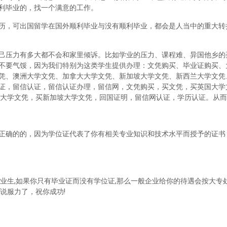
利毕业的，找一个满意的工作。
历，可出国留学在国外顺利毕业与没有顺利毕业，都会是人当中的重大转
己压力有多大都不会和家里倾诉。比如学业的压力、课程难、异国他乡的
不要气馁，因为我们特别为这类学生提供办理：文凭购买、毕业证购买、
凭、澳洲大学文凭、加拿大大学文凭、新加坡大学文凭、新西兰大学文凭
证，留信认证，留信认证办理，留信网，文凭购买，买文凭，买英国大学
兰大学文凭，买新加坡大学文凭，回国证明，留信网认证，学历认证。从
正确的的，因为学位证代表了你有相关专业知识和技术水平而授予的证书
业生,如果你只有毕业证而没有学位证,那么一般企业给你的待遇会按大专处
说服力了，祝你成功!