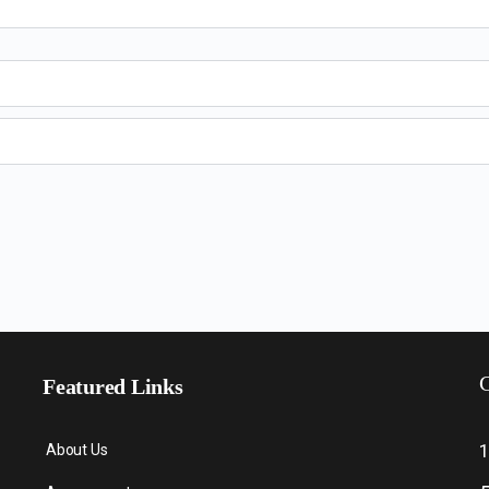
C
Featured Links
About Us