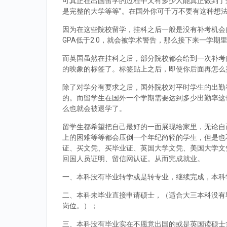
可真正在出国留学的过程中又有多少人能真正做到了
是完整的大学等等”。在国外你可千万不要有这种想
因为在这些院校留学，挂科之后一般是没有补考机会的
GPA低于2.0，就会被学术警告，那么接下来一学期
而英国虽然在挂科之后，部分院校都会给到一次补考
的映象的标签了。标签贴上之后，即使你后面再怎么
除了对学分有要求之后，国外院校对平时学生的出勤
的。而留学生在国外一个学期需要达到多少出勤率这
么也就会被退学了。
留学生都希望把自己最好的一面展现给家里，无论自
上的困难等等都会压倒一个年纪尚轻的学生，但是也
证、买文凭、买毕业证、英国大学文凭、美国大学文
回国人员证明、留信网认证。从而完成就业。
一、本科没有毕业转学或是转专业，继续完成，本科
二、本科未毕业直接申请硕士，（适合大三本科没有
岗位。）；
三、本科没有毕业实在不愿意出国的或是英国读硕士拿到d