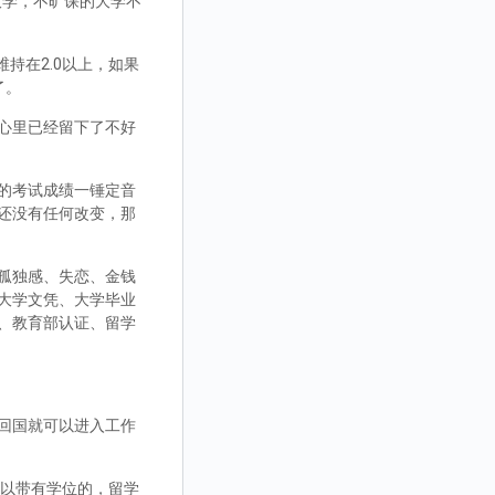
大学，不旷课的大学不
持在2.0以上，如果
了。
心里已经留下了不好
的考试成绩一锤定音
还没有任何改变，那
孤独感、失恋、金钱
大学文凭、大学毕业
、教育部认证、留学
回国就可以进入工作
，可以带有学位的，留学