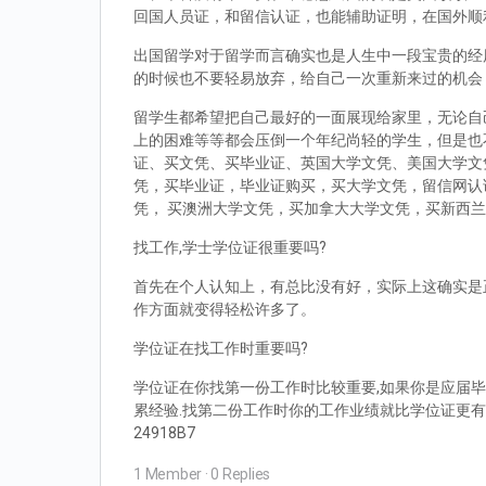
回国人员证，和留信认证，也能辅助证明，在国外顺
出国留学对于留学而言确实也是人生中一段宝贵的经
的时候也不要轻易放弃，给自己一次重新来过的机会
留学生都希望把自己最好的一面展现给家里，无论自
上的困难等等都会压倒一个年纪尚轻的学生，但是也
证、买文凭、买毕业证、英国大学文凭、美国大学文
凭，买毕业证，毕业证购买，买大学文凭，留信网认
凭， 买澳洲大学文凭，买加拿大大学文凭，买新西
找工作,学士学位证很重要吗?
首先在个人认知上，有总比没有好，实际上这确实是
作方面就变得轻松许多了。
学位证在找工作时重要吗?
学位证在你找第一份工作时比较重要,如果你是应届毕
累经验.找第二份工作时你的工作业绩就比学位证更有
24918B7
1 Member
·
0 Replies