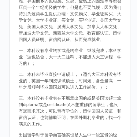
难、异国他乡的孤独感、失恋、金钱上的困难等等都会
压倒一个年纪尚轻的学生，但是也不要气馁，因为我们
特别为这类学生提供办理：文凭购买、毕业证购买、大
学文凭、大学毕业证、买文凭、买毕业证、英国大学文
凭、美国大学文凭、澳洲大学文凭、加拿大大学文凭、
新加坡大学文凭、新西兰大学文凭、教育部认证、留学
回国人员证明、留信网认证。从而完成就业。
一、本科没有毕业转学或是转专业，继续完成，本科学
业（这也适合，大一大二挂科，不能进入大三课程，学
习的）；
二、本科未毕业直接申请硕士，（适合大三本科没有毕
业的，英国一年制授课试硕士，时间短，含金量高，一
年之后顺利毕业回国就可以进入工作岗位。）；
三、本科没有毕业实在不愿意出国的或是英国读硕士拿
到diploma或是certificate又不想重修的留学生，也只
有退而求其次，可以带有学位的，留学回国人员证，和
留信认证，也能辅助证明，在国外顺利毕业的，找一个
满意的工作。
出国留学对于留学而言确实也是人生中一段宝贵的经