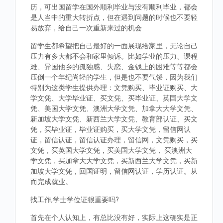
历，可出国留学在国外顺利毕业与没有顺利毕业，都会
是人当中的重大转折点，但在遇到问题的时候也不要轻
易放弃，给自己一次重新来过的机会
留学生都希望把自己最好的一面展现给家里，无论自己
压力有多大都不会和家里倾诉。比如学业的压力、课程
难、异国他乡的孤独感、失恋、金钱上的困难等等都会
压倒一个年纪尚轻的学生，但是也不要气馁，因为我们
特别为这类学生提供办理：文凭购买、毕业证购买、大
学文凭、大学毕业证、买文凭、买毕业证、英国大学文
凭、美国大学文凭、澳洲大学文凭、加拿大大学文凭、
新加坡大学文凭、新西兰大学文凭、教育部认证、买文
凭，买毕业证，毕业证购买，买大学文凭，留信网认
证，留信认证，留信认证办理，留信网，文凭购买，买
文凭，买英国大学文凭，买美国大学文凭， 买澳洲大
学文凭，买加拿大大学文凭，买新西兰大学文凭，买新
加坡大学文凭，回国证明，留信网认证，学历认证。从
而完成就业。
找工作,学士学位证很重要吗?
首先在个人认知上，有总比没有好，实际上这确实是正