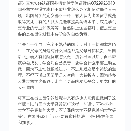
证》真实wse认证国外假文凭学位证微信Q729926040
国外留学被退学本科不能毕业怎么办？相信对每个人来
说，出国留学的定义都不一样，有人认为出国留学就是
取得文凭，有的人认为是能够提高英语水平，或是学到
更专业的专业知识等等，当然以上这些都对，便是更重
要的是在留学过程中要学会对自己负责。
当去到一个自己完全不熟悉的国度，对于一切都非常陌
生，在父母的身边有什么问题都是父母对你负责，出国
后很少会人有提醒你该怎么做，所以出国以后，自己应
该学会成长，学会对自己负责，要学会什么事都主动去
做，因为不主动就很难进步，不进则退这是个简浅的道
理。不得不说出国留学是人生的一大转折点，因为很多
人通过留学这条路，走向了更高的发展平台，更宽广的
人生道路。
可真正在出国留学的过程中又有多少人能真正做到了这
些呢？以前国内大学经常流行这样一句话，“不挂科的
大学不是完整的大学，不旷课的大学不是完整的大学等
等”。在国外你可千万不要有这种想法，特别是在美国
和加拿大。