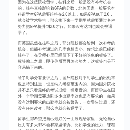
因为在这些院校留学，挂科之后一般是没有补考机会
的，挂科直接影响着GPA的分数，北美国家一般要求本
科留学生GPA需要维持在2.0以上，如果GPA低于2.0，
就会被学术警告，那么接下来一学期里就需要通过各种
努力把GPA提升到2.0才行。如果没有达到也就会被退
学了。
而英国虽然在挂科之后，部分院校都会给到一次补考的
机会，但能补考通过的几率也相当小。你想之前已经有
挂科了，在导师心里已经留下了不好的映象的标签了。
标签贴上之后，即使你后面再怎么努力，这标签也是不
容易摘下来的。
除了对学分有要求之后，国外院校对平时学生的出勤率
也是特别注重，也是纳入考察范围内的。因为国外院校
并不是只看最终的考试成绩一锤定音的。而留学生在国
外一个学期需要达到多少出勤率这也是有要求的，如果
没有达到要求的出勤率就会被警告，一次警告过后，还
没有任何改变，那么也就会被退学了。
留学生都希望把自己最好的一面展现给家里，无论自己
压力有多大都不会和家里倾诉。比如学业的压力、课程