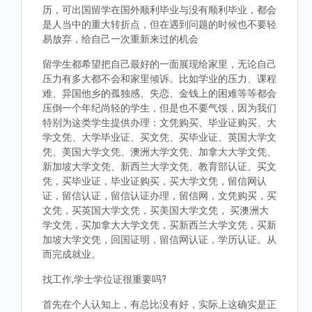
历，可出国留学在国外顺利毕业与没有顺利毕业，都会
是人当中的重大转折点，但在遇到问题的时候也不要轻
易放弃，给自己一次重新来过的机会
留学生都希望把自己最好的一面展现给家里，无论自己
压力有多大都不会和家里倾诉。比如学业的压力、课程
难、异国他乡的孤独感、失恋、金钱上的困难等等都会
压倒一个年纪尚轻的学生，但是也不要气馁，因为我们
特别为这类学生提供办理：文凭购买、毕业证购买、大
学文凭、大学毕业证、买文凭、买毕业证、英国大学文
凭、美国大学文凭、澳洲大学文凭、加拿大大学文凭、
新加坡大学文凭、新西兰大学文凭、教育部认证、买文
凭，买毕业证，毕业证购买，买大学文凭，留信网认
证，留信认证，留信认证办理，留信网，文凭购买，买
文凭，买英国大学文凭，买美国大学文凭， 买澳洲大
学文凭，买加拿大大学文凭，买新西兰大学文凭，买新
加坡大学文凭，回国证明，留信网认证，学历认证。从
而完成就业。
找工作,学士学位证很重要吗?
首先在个人认知上，有总比没有好，实际上这确实是正