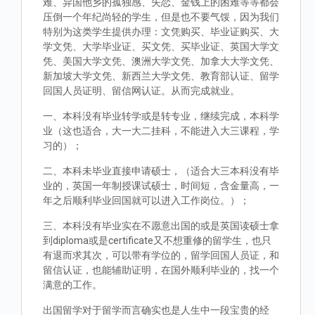
难、异国他乡的孤独感、失恋、金钱上的困难等等都会
压倒一个年纪尚轻的学生，但是也不要气馁，因为我们
特别为这类学生提供办理：文凭购买、毕业证购买、大
学文凭、大学毕业证、买文凭、买毕业证、英国大学文
凭、美国大学文凭、澳洲大学文凭、加拿大大学文凭、
新加坡大学文凭、新西兰大学文凭、教育部认证、留学
回国人员证明、留信网认证。从而完成就业。
一、本科没有毕业转学或是转专业，继续完成，本科学
业（这也适合，大一大二挂科，不能进入大三课程，学
习的）；
二、本科未毕业直接申请硕士，（适合大三本科没有毕
业的，英国一年制授课试硕士，时间短，含金量高，一
年之后顺利毕业回国就可以进入工作岗位。）；
三、本科没有毕业实在不愿意出国的或是英国读硕士拿
到diploma或是certificate又不想重修的留学生，也只
有退而求其次，可以带有学位的，留学回国人员证，和
留信认证，也能辅助证明，在国外顺利毕业的，找一个
满意的工作。
出国留学对于留学而言确实也是人生中一段宝贵的经