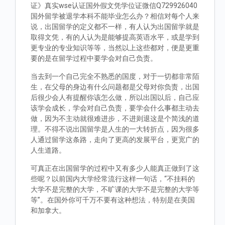
证》真实wse认证国外假文凭学位证微信Q729926040
国外留学被退学本科不能毕业怎么办？相信对每个人来
说，出国留学的定义都不一样，有人认为出国留学就是
取得文凭，有的人认为是能够提高英语水平，或是学到
更专业的专业知识等等，当然以上这些都对，便是更重
要的是在留学过程中要学会对自己负责。
当去到一个自己完全不熟悉的国度，对于一切都非常陌
生，在父母的身边有什么问题都是父母对你负责，出国
后很少会人有提醒你该怎么做，所以出国以后，自己应
该学会成长，学会对自己负责，要学会什么事都主动去
做，因为不主动就很难进步，不进则退这是个简浅的道
理。不得不说出国留学是人生的一大转折点，因为很多
人通过留学这条路，走向了更高的发展平台，更宽广的
人生道路。
可真正在出国留学的过程中又有多少人能真正做到了这
些呢？以前国内大学经常流行这样一句话，“不挂科的
大学不是完整的大学，不旷课的大学不是完整的大学等
等”。在国外你可千万不要有这种想法，特别是在美国
和加拿大。