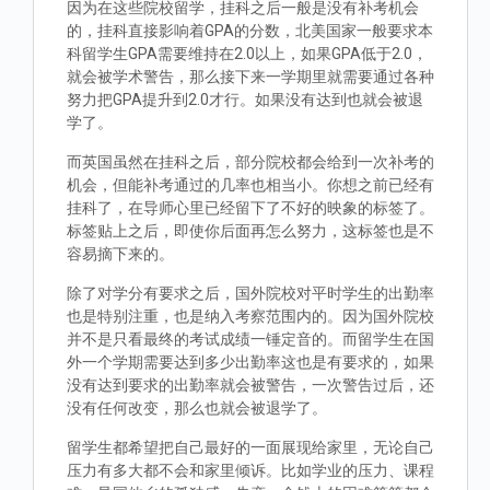
因为在这些院校留学，挂科之后一般是没有补考机会
的，挂科直接影响着GPA的分数，北美国家一般要求本
科留学生GPA需要维持在2.0以上，如果GPA低于2.0，
就会被学术警告，那么接下来一学期里就需要通过各种
努力把GPA提升到2.0才行。如果没有达到也就会被退
学了。
而英国虽然在挂科之后，部分院校都会给到一次补考的
机会，但能补考通过的几率也相当小。你想之前已经有
挂科了，在导师心里已经留下了不好的映象的标签了。
标签贴上之后，即使你后面再怎么努力，这标签也是不
容易摘下来的。
除了对学分有要求之后，国外院校对平时学生的出勤率
也是特别注重，也是纳入考察范围内的。因为国外院校
并不是只看最终的考试成绩一锤定音的。而留学生在国
外一个学期需要达到多少出勤率这也是有要求的，如果
没有达到要求的出勤率就会被警告，一次警告过后，还
没有任何改变，那么也就会被退学了。
留学生都希望把自己最好的一面展现给家里，无论自己
压力有多大都不会和家里倾诉。比如学业的压力、课程