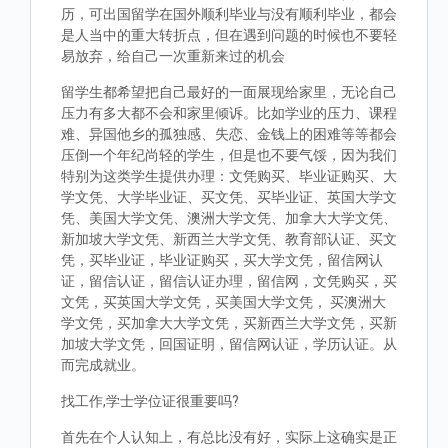
历，可出国留学在国外顺利毕业与没有顺利毕业，都会
是人当中的重大转折点，但在遇到问题的时候也不要轻
易放弃，给自己一次重新来过的机会
留学生都希望把自己最好的一面展现给家里，无论自己
压力有多大都不会和家里倾诉。比如学业的压力、课程
难、异国他乡的孤独感、失恋、金钱上的困难等等都会
压倒一个年纪尚轻的学生，但是也不要气馁，因为我们
特别为这类学生提供办理：文凭购买、毕业证购买、大
学文凭、大学毕业证、买文凭、买毕业证、英国大学文
凭、美国大学文凭、澳洲大学文凭、加拿大大学文凭、
新加坡大学文凭、新西兰大学文凭、教育部认证、买文
凭，买毕业证，毕业证购买，买大学文凭，留信网认
证，留信认证，留信认证办理，留信网，文凭购买，买
文凭，买英国大学文凭，买美国大学文凭， 买澳洲大
学文凭，买加拿大大学文凭，买新西兰大学文凭，买新
加坡大学文凭，回国证明，留信网认证，学历认证。从
而完成就业。
找工作,学士学位证很重要吗?
首先在个人认知上，有总比没有好，实际上这确实是正