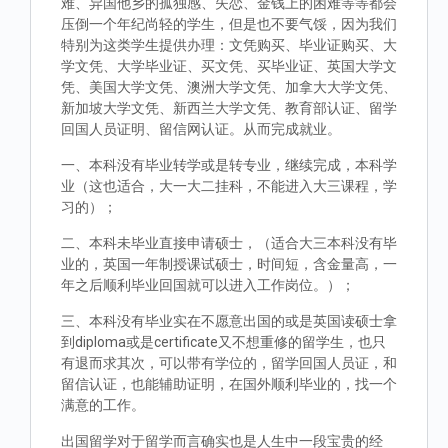
难、异国他乡的孤独感、失恋、金钱上的困难等等都会
压倒一个年纪尚轻的学生，但是也不要气馁，因为我们
特别为这类学生提供办理：文凭购买、毕业证购买、大
学文凭、大学毕业证、买文凭、买毕业证、英国大学文
凭、美国大学文凭、澳洲大学文凭、加拿大大学文凭、
新加坡大学文凭、新西兰大学文凭、教育部认证、留学
回国人员证明、留信网认证。从而完成就业。
一、本科没有毕业转学或是转专业，继续完成，本科学
业（这也适合，大一大二挂科，不能进入大三课程，学
习的）；
二、本科未毕业直接申请硕士，（适合大三本科没有毕
业的，英国一年制授课试硕士，时间短，含金量高，一
年之后顺利毕业回国就可以进入工作岗位。）；
三、本科没有毕业实在不愿意出国的或是英国读硕士拿
到diploma或是certificate又不想重修的留学生，也只
有退而求其次，可以带有学位的，留学回国人员证，和
留信认证，也能辅助证明，在国外顺利毕业的，找一个
满意的工作。
出国留学对于留学而言确实也是人生中一段宝贵的经