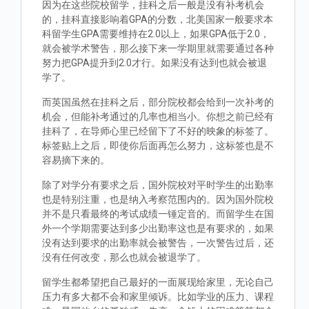
因为在这些院校留学，挂科之后一般是没有补考机会
的，挂科直接影响着GPA的分数，北美国家一般要求本
科留学生GPA需要维持在2.0以上，如果GPA低于2.0，
就会被学术警告，那么接下来一学期里就需要通过各种
努力把GPA提升到2.0才行。如果没有达到也就会被退
学了。
而英国虽然在挂科之后，部分院校都会给到一次补考的
机会，但能补考通过的几率也相当小。你想之前已经有
挂科了，在导师心里已经留下了不好的映象的标签了。
标签贴上之后，即使你后面再怎么努力，这标签也是不
容易摘下来的。
除了对学分有要求之后，国外院校对平时学生的出勤率
也是特别注重，也是纳入考察范围内的。因为国外院校
并不是只看最终的考试成绩一锤定音的。而留学生在国
外一个学期需要达到多少出勤率这也是有要求的，如果
没有达到要求的出勤率就会被警告，一次警告过后，还
没有任何改变，那么也就会被退学了。
留学生都希望把自己最好的一面展现给家里，无论自己
压力有多大都不会和家里倾诉。比如学业的压力、课程