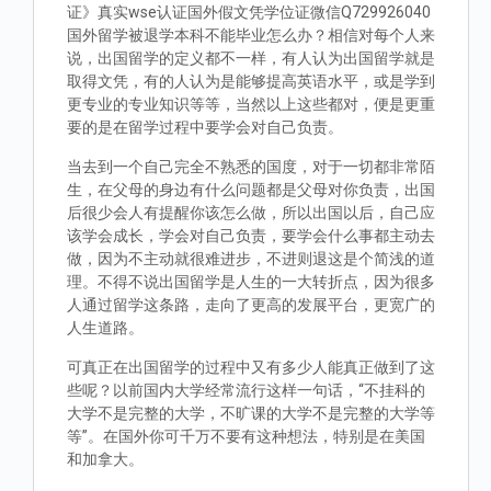
证》真实wse认证国外假文凭学位证微信Q729926040
国外留学被退学本科不能毕业怎么办？相信对每个人来
说，出国留学的定义都不一样，有人认为出国留学就是
取得文凭，有的人认为是能够提高英语水平，或是学到
更专业的专业知识等等，当然以上这些都对，便是更重
要的是在留学过程中要学会对自己负责。
当去到一个自己完全不熟悉的国度，对于一切都非常陌
生，在父母的身边有什么问题都是父母对你负责，出国
后很少会人有提醒你该怎么做，所以出国以后，自己应
该学会成长，学会对自己负责，要学会什么事都主动去
做，因为不主动就很难进步，不进则退这是个简浅的道
理。不得不说出国留学是人生的一大转折点，因为很多
人通过留学这条路，走向了更高的发展平台，更宽广的
人生道路。
可真正在出国留学的过程中又有多少人能真正做到了这
些呢？以前国内大学经常流行这样一句话，“不挂科的
大学不是完整的大学，不旷课的大学不是完整的大学等
等”。在国外你可千万不要有这种想法，特别是在美国
和加拿大。