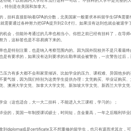
这些呢？以前国内大学经常流行这样一句话，“不挂科的大学不是完整的
法，特别是在美国和加拿大。
，挂科直接影响着GPA的分数，北美国家一般要求本科留学生GPA需要维
里就需要通过各种努力把GPA提升到2.0才行。如果没有达到也就会被退学
的机会，但能补考通过的几率也相当小。你想之前已经有挂科了，在导师
努力，这标签也是不容易摘下来的。
率也是特别注重，也是纳入考察范围内的。因为国外院校并不是只看最终
也是有要求的，如果没有达到要求的出勤率就会被警告，一次警告过后，
己压力有多大都不会和家里倾诉。比如学业的压力、课程难、异国他乡的
不要气馁，因为我们特别为这类学生提供办理：文凭购买、毕业证购买、
凭、澳洲大学文凭、加拿大大学文凭、新加坡大学文凭、新西兰大学文凭
学业（这也适合，大一大二挂科，不能进入大三课程，学习的）；
毕业的，英国一年制授课试硕士，时间短，含金量高，一年之后顺利毕业
iploma或是certificate又不想重修的留学生，也只有退而求其次