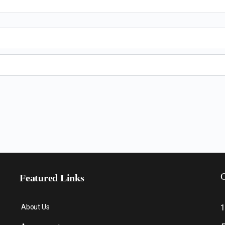
C
Featured Links
About Us