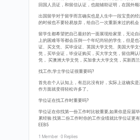
回国人员证，和留信认证，也能辅助证明，在国外顺
出国留学对于留学而言确实也是人生中一段宝贵的经
的时候也不要轻易放弃，给自己一次重新来过的机会
留学生都希望把自己最好的一面展现给家里，无论自
上的困难等等都会压倒一个年纪尚轻的学生，但是也
证、买文凭、买毕业证、英国大学文凭、美国大学文
凭，买毕业证，毕业证购买，买大学文凭，留信网认
凭， 买澳洲大学文凭，买加拿大大学文凭，买新西
找工作,学士学位证很重要吗?
首先在个人认知上，有总比没有好，实际上这确实是
作方面就变得轻松许多了。
学位证在找工作时重要吗?
学位证在你找第一份工作时比较重要,如果你是应届毕
累经验.找第二份工作时你的工作业绩就比学位证更有
EEB5
1 Member
·
0 Replies