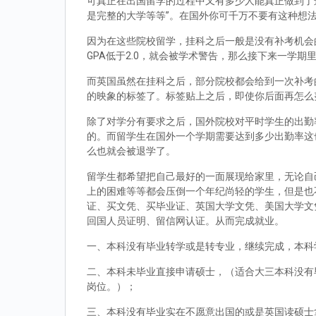
可真正在出国留学的过程中又有多少人能真正做到了
是完整的大学等等”。在国外你可千万不要有这种想
因为在这些院校留学，挂科之后一般是没有补考机会的
GPA低于2.0，就会被学术警告，那么接下来一学期
而英国虽然在挂科之后，部分院校都会给到一次补考
的映象的标签了。标签贴上之后，即使你后面再怎么
除了对学分有要求之后，国外院校对平时学生的出勤
的。而留学生在国外一个学期需要达到多少出勤率这
么也就会被退学了。
留学生都希望把自己最好的一面展现给家里，无论自
上的困难等等都会压倒一个年纪尚轻的学生，但是也
证、买文凭、买毕业证、英国大学文凭、美国大学文
回国人员证明、留信网认证。从而完成就业。
一、本科没有毕业转学或是转专业，继续完成，本科
二、本科未毕业直接申请硕士，（适合大三本科没有
岗位。）；
三、本科没有毕业实在不愿意出国的或是英国读硕士拿到d