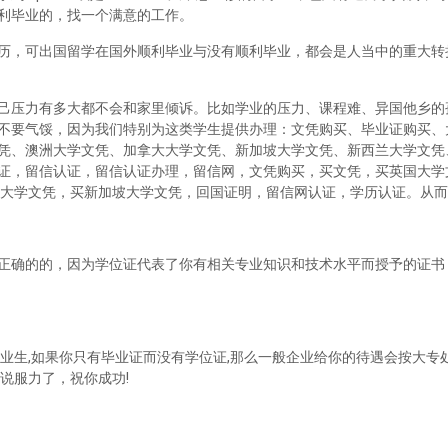
利毕业的，找一个满意的工作。
历，可出国留学在国外顺利毕业与没有顺利毕业，都会是人当中的重大转
己压力有多大都不会和家里倾诉。比如学业的压力、课程难、异国他乡的
不要气馁，因为我们特别为这类学生提供办理：文凭购买、毕业证购买、
凭、澳洲大学文凭、加拿大大学文凭、新加坡大学文凭、新西兰大学文凭
证，留信认证，留信认证办理，留信网，文凭购买，买文凭，买英国大学
兰大学文凭，买新加坡大学文凭，回国证明，留信网认证，学历认证。从
正确的的，因为学位证代表了你有相关专业知识和技术水平而授予的证书
业生,如果你只有毕业证而没有学位证,那么一般企业给你的待遇会按大专处
说服力了，祝你成功!