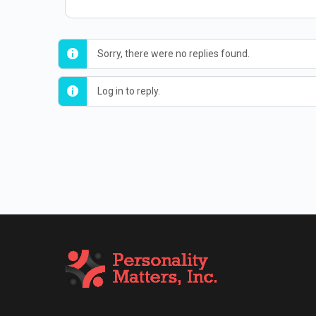
Sorry, there were no replies found.
Log in to reply.