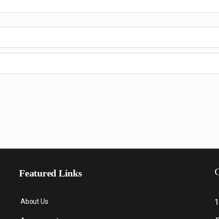
C
Featured Links
About Us