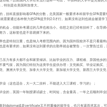
这些呢？以前国内大学经常流行这样一句话，“不挂科的大学不是完整的
法，特别是在美国和加拿大。
，挂科直接影响着GPA的分数，北美国家一般要求本科留学生GPA需要维
里就需要通过各种努力把GPA提升到2.0才行。如果没有达到也就会被退学
的机会，但能补考通过的几率也相当小。你想之前已经有挂科了，在导师
努力，这标签也是不容易摘下来的。
率也是特别注重，也是纳入考察范围内的。因为国外院校并不是只看最终
也是有要求的，如果没有达到要求的出勤率就会被警告，一次警告过后，
己压力有多大都不会和家里倾诉。比如学业的压力、课程难、异国他乡的
不要气馁，因为我们特别为这类学生提供办理：文凭购买、毕业证购买、
凭、澳洲大学文凭、加拿大大学文凭、新加坡大学文凭、新西兰大学文凭
学业（这也适合，大一大二挂科，不能进入大三课程，学习的）；
毕业的，英国一年制授课试硕士，时间短，含金量高，一年之后顺利毕业
iploma或是certificate又不想重修的留学生，也只有退而求其次