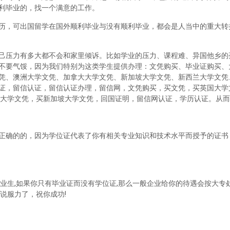
利毕业的，找一个满意的工作。
历，可出国留学在国外顺利毕业与没有顺利毕业，都会是人当中的重大转
己压力有多大都不会和家里倾诉。比如学业的压力、课程难、异国他乡的
不要气馁，因为我们特别为这类学生提供办理：文凭购买、毕业证购买、
凭、澳洲大学文凭、加拿大大学文凭、新加坡大学文凭、新西兰大学文凭
证，留信认证，留信认证办理，留信网，文凭购买，买文凭，买英国大学
兰大学文凭，买新加坡大学文凭，回国证明，留信网认证，学历认证。从
正确的的，因为学位证代表了你有相关专业知识和技术水平而授予的证书
业生,如果你只有毕业证而没有学位证,那么一般企业给你的待遇会按大专处
说服力了，祝你成功!