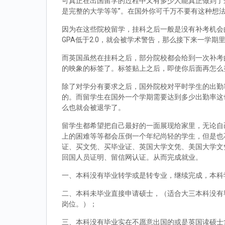
可真正在出国留学的过程中又有多少人能真正做到了
是完整的大学等等”。在国外你可千万不要有这种想
因为在这些院校留学，挂科之后一般是没有补考机会的
GPA低于2.0，就会被学术警告，那么接下来一学期
而英国虽然在挂科之后，部分院校都会给到一次补考
的映象的标签了。标签贴上之后，即使你后面再怎么
除了对学分有要求之后，国外院校对平时学生的出勤
的。而留学生在国外一个学期需要达到多少出勤率这
么也就会被退学了。
留学生都希望把自己最好的一面展现给家里，无论自
上的困难等等都会压倒一个年纪尚轻的学生，但是也
证、买文凭、买毕业证、英国大学文凭、美国大学文
回国人员证明、留信网认证。从而完成就业。
一、本科没有毕业转学或是转专业，继续完成，本科
二、本科未毕业直接申请硕士，（适合大三本科没有
岗位。）；
三、本科没有毕业实在不愿意出国的或是英国读硕士拿到d