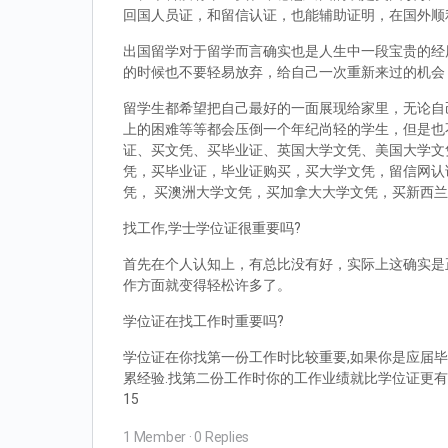
回国人员证，和留信认证，也能辅助证明，在国外顺
出国留学对于留学而言确实也是人生中一段宝贵的经
的时候也不要轻易放弃，给自己一次重新来过的机会
留学生都希望把自己最好的一面展现给家里，无论自
上的困难等等都会压倒一个年纪尚轻的学生，但是也
证、买文凭、买毕业证、英国大学文凭、美国大学文
凭，买毕业证，毕业证购买，买大学文凭，留信网认
凭， 买澳洲大学文凭，买加拿大大学文凭，买新西
找工作,学士学位证很重要吗?
首先在个人认知上，有总比没有好，实际上这确实是
作方面就变得轻松许多了。
学位证在找工作时重要吗?
学位证在你找第一份工作时比较重要,如果你是应届毕
累经验.找第二份工作时你的工作业绩就比学位证更有
15
1 Member
·
0 Replies