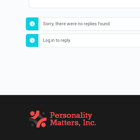
Sorry, there were no replies found.
Log in to reply.