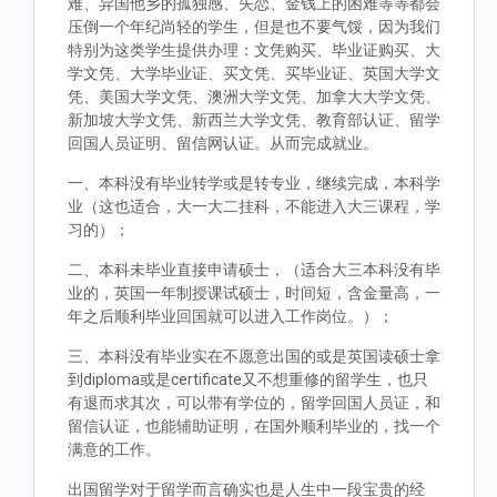
难、异国他乡的孤独感、失恋、金钱上的困难等等都会
压倒一个年纪尚轻的学生，但是也不要气馁，因为我们
特别为这类学生提供办理：文凭购买、毕业证购买、大
学文凭、大学毕业证、买文凭、买毕业证、英国大学文
凭、美国大学文凭、澳洲大学文凭、加拿大大学文凭、
新加坡大学文凭、新西兰大学文凭、教育部认证、留学
回国人员证明、留信网认证。从而完成就业。
一、本科没有毕业转学或是转专业，继续完成，本科学
业（这也适合，大一大二挂科，不能进入大三课程，学
习的）；
二、本科未毕业直接申请硕士，（适合大三本科没有毕
业的，英国一年制授课试硕士，时间短，含金量高，一
年之后顺利毕业回国就可以进入工作岗位。）；
三、本科没有毕业实在不愿意出国的或是英国读硕士拿
到diploma或是certificate又不想重修的留学生，也只
有退而求其次，可以带有学位的，留学回国人员证，和
留信认证，也能辅助证明，在国外顺利毕业的，找一个
满意的工作。
出国留学对于留学而言确实也是人生中一段宝贵的经