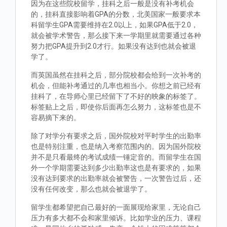
因为在这些院校留学，挂科之后一般是没有补考机会
的，挂科直接影响着GPA的分数，北美国家一般要求本
科留学生GPA需要维持在2.0以上，如果GPA低于2.0，
就会被学术警告，那么接下来一学期里就需要通过各种
努力把GPA提升到2.0才行。如果没有达到也就会被退
学了。
而英国虽然在挂科之后，部分院校都会给到一次补考的
机会，但能补考通过的几率也相当小。你想之前已经有
挂科了，在导师心里已经留下了不好的映象的标签了。
标签贴上之后，即使你后面再怎么努力，这标签也是不
容易摘下来的。
除了对学分有要求之后，国外院校对平时学生的出勤率
也是特别注重，也是纳入考察范围内的。因为国外院校
并不是只看最终的考试成绩一锤定音的。而留学生在国
外一个学期需要达到多少出勤率这也是有要求的，如果
没有达到要求的出勤率就会被警告，一次警告过后，还
没有任何改变，那么也就会被退学了。
留学生都希望把自己最好的一面展现给家里，无论自己
压力有多大都不会和家里倾诉。比如学业的压力、课程