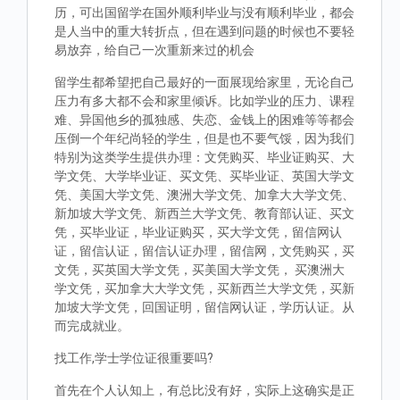
历，可出国留学在国外顺利毕业与没有顺利毕业，都会
是人当中的重大转折点，但在遇到问题的时候也不要轻
易放弃，给自己一次重新来过的机会
留学生都希望把自己最好的一面展现给家里，无论自己
压力有多大都不会和家里倾诉。比如学业的压力、课程
难、异国他乡的孤独感、失恋、金钱上的困难等等都会
压倒一个年纪尚轻的学生，但是也不要气馁，因为我们
特别为这类学生提供办理：文凭购买、毕业证购买、大
学文凭、大学毕业证、买文凭、买毕业证、英国大学文
凭、美国大学文凭、澳洲大学文凭、加拿大大学文凭、
新加坡大学文凭、新西兰大学文凭、教育部认证、买文
凭，买毕业证，毕业证购买，买大学文凭，留信网认
证，留信认证，留信认证办理，留信网，文凭购买，买
文凭，买英国大学文凭，买美国大学文凭， 买澳洲大
学文凭，买加拿大大学文凭，买新西兰大学文凭，买新
加坡大学文凭，回国证明，留信网认证，学历认证。从
而完成就业。
找工作,学士学位证很重要吗?
首先在个人认知上，有总比没有好，实际上这确实是正