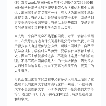
证》真实wse认证国外假文凭学位证微信Q729926040
国外留学被退学本科不能毕业怎么办？相信对每个人来
说，出国留学的定义都不一样，有人认为出国留学就是
取得文凭，有的人认为是能够提高英语水平，或是学到
更专业的专业知识等等，当然以上这些都对，便是更重
要的是在留学过程中要学会对自己负责。
当去到一个自己完全不熟悉的国度，对于一切都非常陌
生，在父母的身边有什么问题都是父母对你负责，出国
后很少会人有提醒你该怎么做，所以出国以后，自己应
该学会成长，学会对自己负责，要学会什么事都主动去
做，因为不主动就很难进步，不进则退这是个简浅的道
理。不得不说出国留学是人生的一大转折点，因为很多
人通过留学这条路，走向了更高的发展平台，更宽广的
人生道路。
可真正在出国留学的过程中又有多少人能真正做到了这
些呢？以前国内大学经常流行这样一句话，“不挂科的
大学不是完整的大学，不旷课的大学不是完整的大学等
等”。在国外你可千万不要有这种想法，特别是在美国
和加拿大。