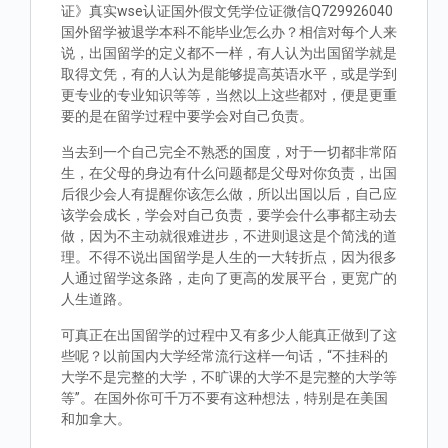
证》真实wse认证国外假文凭学位证微信Q729926040
国外留学被退学本科不能毕业怎么办？相信对每个人来
说，出国留学的定义都不一样，有人认为出国留学就是
取得文凭，有的人认为是能够提高英语水平，或是学到
更专业的专业知识等等，当然以上这些都对，便是更重
要的是在留学过程中要学会对自己负责。
当去到一个自己完全不熟悉的国度，对于一切都非常陌
生，在父母的身边有什么问题都是父母对你负责，出国
后很少会人有提醒你该怎么做，所以出国以后，自己应
该学会成长，学会对自己负责，要学会什么事都主动去
做，因为不主动就很难进步，不进则退这是个简浅的道
理。不得不说出国留学是人生的一大转折点，因为很多
人通过留学这条路，走向了更高的发展平台，更宽广的
人生道路。
可真正在出国留学的过程中又有多少人能真正做到了这
些呢？以前国内大学经常流行这样一句话，“不挂科的
大学不是完整的大学，不旷课的大学不是完整的大学等
等”。在国外你可千万不要有这种想法，特别是在美国
和加拿大。