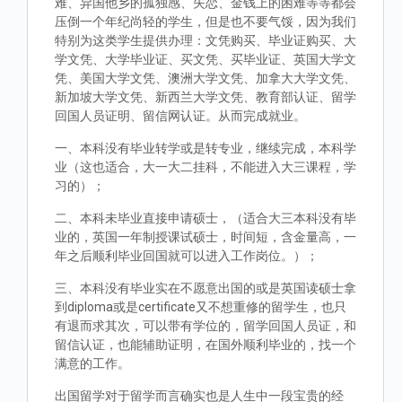
难、异国他乡的孤独感、失恋、金钱上的困难等等都会
压倒一个年纪尚轻的学生，但是也不要气馁，因为我们
特别为这类学生提供办理：文凭购买、毕业证购买、大
学文凭、大学毕业证、买文凭、买毕业证、英国大学文
凭、美国大学文凭、澳洲大学文凭、加拿大大学文凭、
新加坡大学文凭、新西兰大学文凭、教育部认证、留学
回国人员证明、留信网认证。从而完成就业。
一、本科没有毕业转学或是转专业，继续完成，本科学
业（这也适合，大一大二挂科，不能进入大三课程，学
习的）；
二、本科未毕业直接申请硕士，（适合大三本科没有毕
业的，英国一年制授课试硕士，时间短，含金量高，一
年之后顺利毕业回国就可以进入工作岗位。）；
三、本科没有毕业实在不愿意出国的或是英国读硕士拿
到diploma或是certificate又不想重修的留学生，也只
有退而求其次，可以带有学位的，留学回国人员证，和
留信认证，也能辅助证明，在国外顺利毕业的，找一个
满意的工作。
出国留学对于留学而言确实也是人生中一段宝贵的经