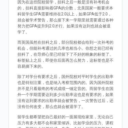
因为在这些院校留学，挂科之后一般是没有补考机会
的，挂科直接影响着GPA的分数，北美国家一般要求本
科留学生GPA需要维持在2.0以上，如果GPA低于2.0，
就会被学术警告，那么接下来一学期里就需要通过各种
努力把GPA提升到2.0才行。如果没有达到也就会被退
学了。
而英国虽然在挂科之后，部分院校都会给到一次补考的
机会，但能补考通过的几率也相当小。你想之前已经有
挂科了，在导师心里已经留下了不好的映象的标签了。
标签贴上之后，即使你后面再怎么努力，这标签也是不
容易摘下来的。
除了对学分有要求之后，国外院校对平时学生的出勤率
也是特别注重，也是纳入考察范围内的。因为国外院校
并不是只看最终的考试成绩一锤定音的。而留学生在国
外一个学期需要达到多少出勤率这也是有要求的，如果
没有达到要求的出勤率就会被警告，一次警告过后，还
没有任何改变，那么也就会被退学了。
留学生都希望把自己最好的一面展现给家里，无论自己
压力有多大都不会和家里倾诉。比如学业的压力、课程