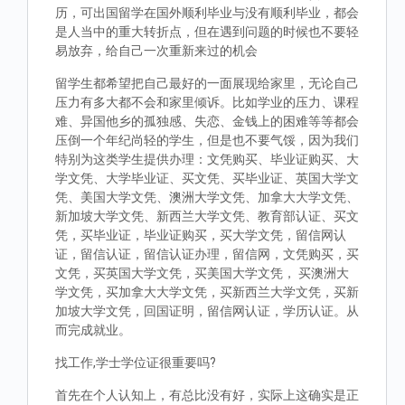
历，可出国留学在国外顺利毕业与没有顺利毕业，都会
是人当中的重大转折点，但在遇到问题的时候也不要轻
易放弃，给自己一次重新来过的机会
留学生都希望把自己最好的一面展现给家里，无论自己
压力有多大都不会和家里倾诉。比如学业的压力、课程
难、异国他乡的孤独感、失恋、金钱上的困难等等都会
压倒一个年纪尚轻的学生，但是也不要气馁，因为我们
特别为这类学生提供办理：文凭购买、毕业证购买、大
学文凭、大学毕业证、买文凭、买毕业证、英国大学文
凭、美国大学文凭、澳洲大学文凭、加拿大大学文凭、
新加坡大学文凭、新西兰大学文凭、教育部认证、买文
凭，买毕业证，毕业证购买，买大学文凭，留信网认
证，留信认证，留信认证办理，留信网，文凭购买，买
文凭，买英国大学文凭，买美国大学文凭， 买澳洲大
学文凭，买加拿大大学文凭，买新西兰大学文凭，买新
加坡大学文凭，回国证明，留信网认证，学历认证。从
而完成就业。
找工作,学士学位证很重要吗?
首先在个人认知上，有总比没有好，实际上这确实是正