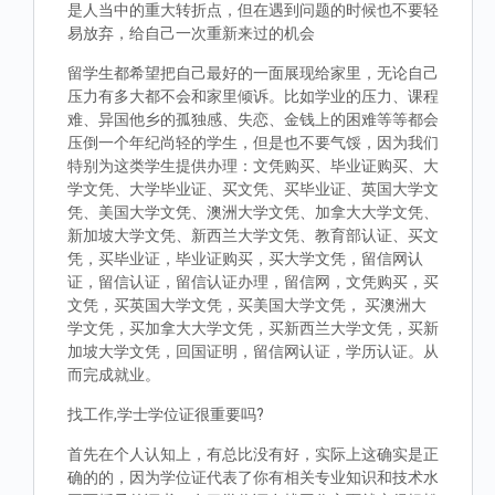
是人当中的重大转折点，但在遇到问题的时候也不要轻
易放弃，给自己一次重新来过的机会
留学生都希望把自己最好的一面展现给家里，无论自己
压力有多大都不会和家里倾诉。比如学业的压力、课程
难、异国他乡的孤独感、失恋、金钱上的困难等等都会
压倒一个年纪尚轻的学生，但是也不要气馁，因为我们
特别为这类学生提供办理：文凭购买、毕业证购买、大
学文凭、大学毕业证、买文凭、买毕业证、英国大学文
凭、美国大学文凭、澳洲大学文凭、加拿大大学文凭、
新加坡大学文凭、新西兰大学文凭、教育部认证、买文
凭，买毕业证，毕业证购买，买大学文凭，留信网认
证，留信认证，留信认证办理，留信网，文凭购买，买
文凭，买英国大学文凭，买美国大学文凭， 买澳洲大
学文凭，买加拿大大学文凭，买新西兰大学文凭，买新
加坡大学文凭，回国证明，留信网认证，学历认证。从
而完成就业。
找工作,学士学位证很重要吗?
首先在个人认知上，有总比没有好，实际上这确实是正
确的的，因为学位证代表了你有相关专业知识和技术水