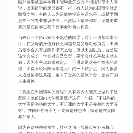
国外留学被退学本科不能毕业怎么办？相信对每个人来
说，出国留学的定义都不一样，有人认为出国留学就是
取得文凭，有的人认为是能够提高英语水平，或是学到
更专业的专业知识等等，当然以上这些都对，便是更重
要的是在留学过程中要学会对自己负责。
当去到一个自己完全不熟悉的国度，对于一切都非常陌
生，在父母的身边有什么问题都是父母对你负责，出国
后很少会人有提醒你该怎么做，所以出国以后，自己应
该学会成长，学会对自己负责，要学会什么事都主动去
做，因为不主动就很难进步，不进则退这是个简浅的道
理。不得不说出国留学是人生的一大转折点，因为很多
人通过留学这条路，走向了更高的发展平台，更宽广的
人生道路。
可真正在出国留学的过程中又有多少人能真正做到了这
些呢？以前国内大学经常流行这样一句话，“不挂科的
大学不是完整的大学，不旷课的大学不是完整的大学等
等”。在国外你可千万不要有这种想法，特别是在美国
和加拿大。
因为在这些院校留学，挂科之后一般是没有补考机会