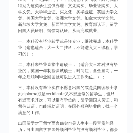
特别为这类学生提供办理：文凭购买、毕业证购买、大
学文凭、大学毕业证、买文凭、买毕业证、英国大学文
凭、美国大学文凭、澳洲大学文凭、加拿大大学文凭、
新加坡大学文凭、新西兰大学文凭、教育部认证、留学
回国人员证明、留信网认证。从而完成就业。
一、本科没有毕业转学或是转专业，继续完成，本科学
业（这也适合，大一大二挂科，不能进入大三课程，学
习的）；
二、本科未毕业直接申请硕士，（适合大三本科没有毕
业的，英国一年制授课试硕士，时间短，含金量高，一
年之后顺利毕业回国就可以进入工作岗位。）；
三、本科没有毕业实在不愿意出国的或是英国读硕士拿
到diploma或是certificate又不想重修的留学生，也只
有退而求其次，可以带有学位的，留学回国人员证，和
留信认证，也能辅助证明，在国外顺利毕业的，找一个
满意的工作。
出国留学对于留学而言确实也是人生中一段宝贵的经
历，可出国留学在国外顺利毕业与没有顺利毕业，都会