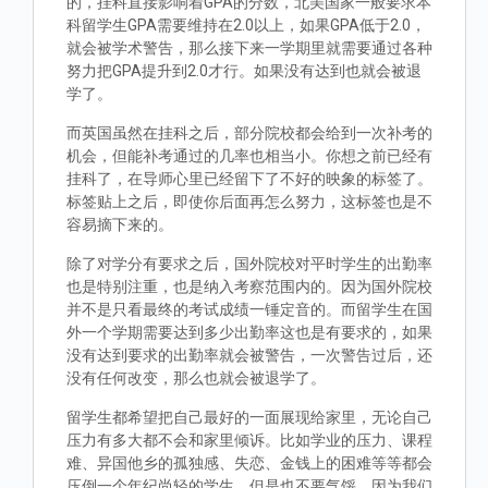
的，挂科直接影响着GPA的分数，北美国家一般要求本
科留学生GPA需要维持在2.0以上，如果GPA低于2.0，
就会被学术警告，那么接下来一学期里就需要通过各种
努力把GPA提升到2.0才行。如果没有达到也就会被退
学了。
而英国虽然在挂科之后，部分院校都会给到一次补考的
机会，但能补考通过的几率也相当小。你想之前已经有
挂科了，在导师心里已经留下了不好的映象的标签了。
标签贴上之后，即使你后面再怎么努力，这标签也是不
容易摘下来的。
除了对学分有要求之后，国外院校对平时学生的出勤率
也是特别注重，也是纳入考察范围内的。因为国外院校
并不是只看最终的考试成绩一锤定音的。而留学生在国
外一个学期需要达到多少出勤率这也是有要求的，如果
没有达到要求的出勤率就会被警告，一次警告过后，还
没有任何改变，那么也就会被退学了。
留学生都希望把自己最好的一面展现给家里，无论自己
压力有多大都不会和家里倾诉。比如学业的压力、课程
难、异国他乡的孤独感、失恋、金钱上的困难等等都会
压倒一个年纪尚轻的学生，但是也不要气馁，因为我们