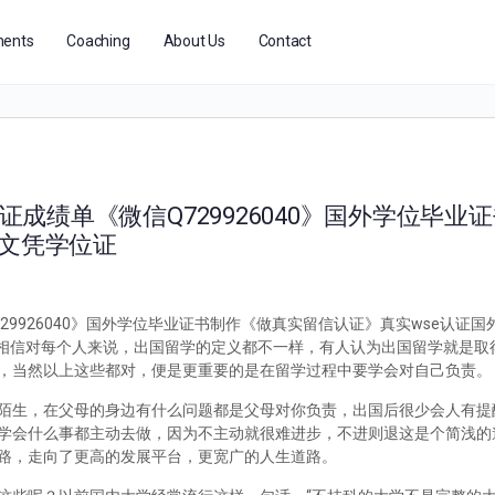
ents
Coaching
About Us
Contact
业证成绩单《微信Q729926040》国外学位毕业
假文凭学位证
729926040》国外学位毕业证书制作《做真实留信认证》真实wse认证
么办？相信对每个人来说，出国留学的定义都不一样，有人认为出国留学就是
，当然以上这些都对，便是更重要的是在留学过程中要学会对自己负责。
陌生，在父母的身边有什么问题都是父母对你负责，出国后很少会人有提
学会什么事都主动去做，因为不主动就很难进步，不进则退这是个简浅的
路，走向了更高的发展平台，更宽广的人生道路。