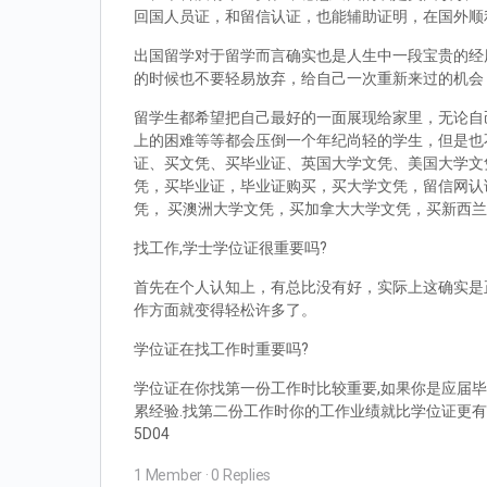
回国人员证，和留信认证，也能辅助证明，在国外顺
出国留学对于留学而言确实也是人生中一段宝贵的经
的时候也不要轻易放弃，给自己一次重新来过的机会
留学生都希望把自己最好的一面展现给家里，无论自
上的困难等等都会压倒一个年纪尚轻的学生，但是也
证、买文凭、买毕业证、英国大学文凭、美国大学文
凭，买毕业证，毕业证购买，买大学文凭，留信网认
凭， 买澳洲大学文凭，买加拿大大学文凭，买新西
找工作,学士学位证很重要吗?
首先在个人认知上，有总比没有好，实际上这确实是
作方面就变得轻松许多了。
学位证在找工作时重要吗?
学位证在你找第一份工作时比较重要,如果你是应届毕
累经验.找第二份工作时你的工作业绩就比学位证更有
5D04
1 Member
·
0 Replies