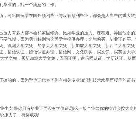
利毕业的，找一个满意的工作。
历，可出国留学在国外顺利毕业与没有顺利毕业，都会是人当中的重大转
己压力有多大都不会和家里倾诉。比如学业的压力、课程难、异国他乡的
不要气馁，因为我们特别为这类学生提供办理：文凭购买、毕业证购买、
凭、澳洲大学文凭、加拿大大学文凭、新加坡大学文凭、新西兰大学文凭
证，留信认证，留信认证办理，留信网，文凭购买，买文凭，买英国大学
兰大学文凭，买新加坡大学文凭，回国证明，留信网认证，学历认证。从
正确的的，因为学位证代表了你有相关专业知识和技术水平而授予的证书
业生,如果你只有毕业证而没有学位证,那么一般企业给你的待遇会按大专处
说服力了，祝你成功!