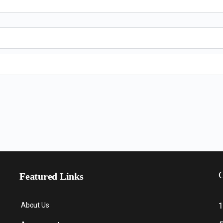
C
Featured Links
About Us