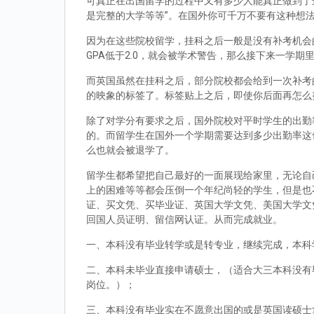
可真正在出国留学的过程中又有多少人能真正做到了
是完整的大学等等”。在国外你可千万不要有这种想
因为在这些院校留学，挂科之后一般是没有补考机会的
GPA低于2.0，就会被学术警告，那么接下来一学期
而英国虽然在挂科之后，部分院校都会给到一次补考
的映象的标签了。标签贴上之后，即使你后面再怎么
除了对学分有要求之后，国外院校对平时学生的出勤
的。而留学生在国外一个学期需要达到多少出勤率这
么也就会被退学了。
留学生都希望把自己最好的一面展现给家里，无论自
上的困难等等都会压倒一个年纪尚轻的学生，但是也
证、买文凭、买毕业证、英国大学文凭、美国大学文
回国人员证明、留信网认证。从而完成就业。
一、本科没有毕业转学或是转专业，继续完成，本科
二、本科未毕业直接申请硕士，（适合大三本科没有
岗位。）；
三、本科没有毕业实在不愿意出国的或是英国读硕士拿到d