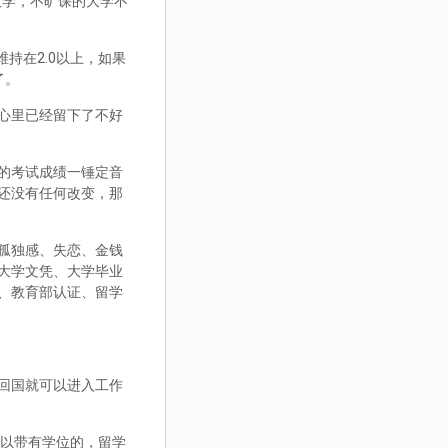
大学，不旷课的大学不
持在2.0以上，如果
了。
心里已经留下了不好
的考试成绩一锤定音
还没有任何改变，那
孤独感、失恋、金钱
大学文凭、大学毕业
、教育部认证、留学
回国就可以进入工作
，可以带有学位的，留学