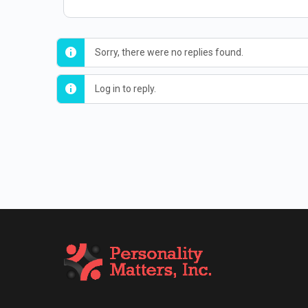
Sorry, there were no replies found.
Log in to reply.