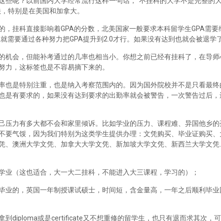
这些呢？以前国内大学经常流行这样一句话，“不挂科的大学不是完整的
法，特别是在美国和加拿大。
，挂科直接影响着GPA的分数，北美国家一般要求本科留学生GPA需要维
里就需要通过各种努力把GPA提升到2.0才行。如果没有达到也就会被退学
的机会，但能补考通过的几率也相当小。你想之前已经有挂科了，在导师
努力，这标签也是不容易摘下来的。
率也是特别注重，也是纳入考察范围内的。因为国外院校并不是只看最终
也是有要求的，如果没有达到要求的出勤率就会被警告，一次警告过后，
己压力有多大都不会和家里倾诉。比如学业的压力、课程难、异国他乡的
不要气馁，因为我们特别为这类学生提供办理：文凭购买、毕业证购买、
凭、澳洲大学文凭、加拿大大学文凭、新加坡大学文凭、新西兰大学文凭
学业（这也适合，大一大二挂科，不能进入大三课程，学习的）；
毕业的，英国一年制授课试硕士，时间短，含金量高，一年之后顺利毕业
iploma或是certificate又不想重修的留学生，也只有退而求其次