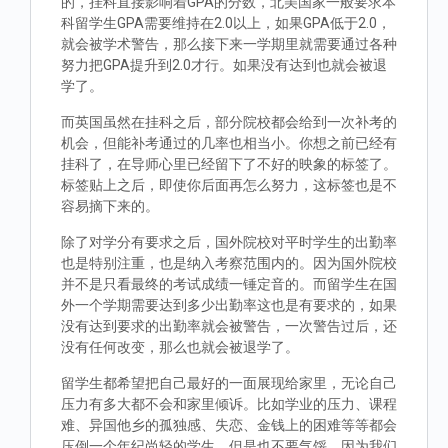
的，挂科直接影响着GPA的分数，北美国家一般要求本
科留学生GPA需要维持在2.0以上，如果GPA低于2.0，
就会被学术警告，那么接下来一学期里就需要通过各种
努力把GPA提升到2.0才行。如果没有达到也就会被退
学了。
而英国虽然在挂科之后，部分院校都会给到一次补考的
机会，但能补考通过的几率也相当小。你想之前已经有
挂科了，在导师心里已经留下了不好的映象的标签了。
标签贴上之后，即使你后面再怎么努力，这标签也是不
容易摘下来的。
除了对学分有要求之后，国外院校对平时学生的出勤率
也是特别注重，也是纳入考察范围内的。因为国外院校
并不是只看最终的考试成绩一锤定音的。而留学生在国
外一个学期需要达到多少出勤率这也是有要求的，如果
没有达到要求的出勤率就会被警告，一次警告过后，还
没有任何改变，那么也就会被退学了。
留学生都希望把自己最好的一面展现给家里，无论自己
压力有多大都不会和家里倾诉。比如学业的压力、课程
难、异国他乡的孤独感、失恋、金钱上的困难等等都会
压倒一个年纪尚轻的学生，但是也不要气馁，因为我们