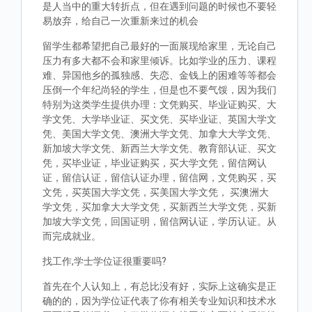
是人当中的重大转折点，但在遇到问题的时候也不要轻
易放弃，给自己一次重新来过的机会
留学生都希望把自己最好的一面展现给家里，无论自己
压力有多大都不会和家里倾诉。比如学业的压力、课程
难、异国他乡的孤独感、失恋、金钱上的困难等等都会
压倒一个年纪尚轻的学生，但是也不要气馁，因为我们
特别为这类学生提供办理：文凭购买、毕业证购买、大
学文凭、大学毕业证、买文凭、买毕业证、英国大学文
凭、美国大学文凭、澳洲大学文凭、加拿大大学文凭、
新加坡大学文凭、新西兰大学文凭、教育部认证、买文
凭，买毕业证，毕业证购买，买大学文凭，留信网认
证，留信认证，留信认证办理，留信网，文凭购买，买
文凭，买英国大学文凭，买美国大学文凭， 买澳洲大
学文凭，买加拿大大学文凭，买新西兰大学文凭，买新
加坡大学文凭，回国证明，留信网认证，学历认证。从
而完成就业。
找工作,学士学位证很重要吗?
首先在个人认知上，有总比没有好，实际上这确实是正
确的的，因为学位证代表了你有相关专业知识和技术水