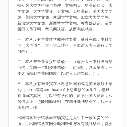
特别为这类学生提供办理：文凭购买、毕业证购买、大
学文凭、大学毕业证、买文凭、买毕业证、英国大学文
凭、美国大学文凭、澳洲大学文凭、加拿大大学文凭、
新加坡大学文凭、新西兰大学文凭、教育部认证、留学
回国人员证明、留信网认证。从而完成就业。
一、本科没有毕业转学或是转专业，继续完成，本科学
业（这也适合，大一大二挂科，不能进入大三课程，学
习的）；
二、本科未毕业直接申请硕士，（适合大三本科没有毕
业的，英国一年制授课试硕士，时间短，含金量高，一
年之后顺利毕业回国就可以进入工作岗位。）；
三、本科没有毕业实在不愿意出国的或是英国读硕士拿
到diploma或是certificate又不想重修的留学生，也只
有退而求其次，可以带有学位的，留学回国人员证，和
留信认证，也能辅助证明，在国外顺利毕业的，找一个
满意的工作。
出国留学对于留学而言确实也是人生中一段宝贵的经
历，可出国留学在国外顺利毕业与没有顺利毕业，都会