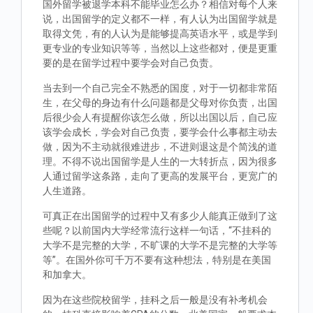
国外留学被退学本科不能毕业怎么办？相信对每个人来
说，出国留学的定义都不一样，有人认为出国留学就是
取得文凭，有的人认为是能够提高英语水平，或是学到
更专业的专业知识等等，当然以上这些都对，便是更重
要的是在留学过程中要学会对自己负责。
当去到一个自己完全不熟悉的国度，对于一切都非常陌
生，在父母的身边有什么问题都是父母对你负责，出国
后很少会人有提醒你该怎么做，所以出国以后，自己应
该学会成长，学会对自己负责，要学会什么事都主动去
做，因为不主动就很难进步，不进则退这是个简浅的道
理。不得不说出国留学是人生的一大转折点，因为很多
人通过留学这条路，走向了更高的发展平台，更宽广的
人生道路。
可真正在出国留学的过程中又有多少人能真正做到了这
些呢？以前国内大学经常流行这样一句话，“不挂科的
大学不是完整的大学，不旷课的大学不是完整的大学等
等”。在国外你可千万不要有这种想法，特别是在美国
和加拿大。
因为在这些院校留学，挂科之后一般是没有补考机会