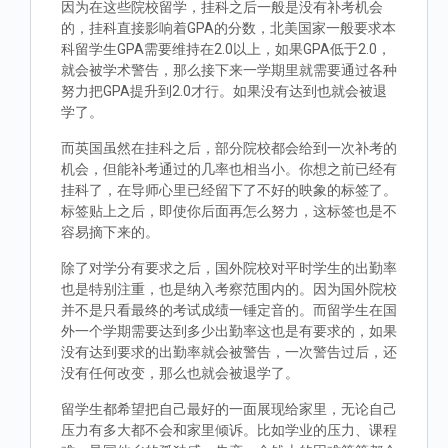
因为在这些院校留学，挂科之后一般是没有补考机会
的，挂科直接影响着GPA的分数，北美国家一般要求本
科留学生GPA需要维持在2.0以上，如果GPA低于2.0，
就会被学术警告，那么接下来一学期里就需要通过各种
努力把GPA提升到2.0才行。如果没有达到也就会被退
学了。
而英国虽然在挂科之后，部分院校都会给到一次补考的
机会，但能补考通过的几率也相当小。你想之前已经有
挂科了，在导师心里已经留下了不好的映象的标签了。
标签贴上之后，即使你后面再怎么努力，这标签也是不
容易摘下来的。
除了对学分有要求之后，国外院校对平时学生的出勤率
也是特别注重，也是纳入考察范围内的。因为国外院校
并不是只看最终的考试成绩一锤定音的。而留学生在国
外一个学期需要达到多少出勤率这也是有要求的，如果
没有达到要求的出勤率就会被警告，一次警告过后，还
没有任何改变，那么也就会被退学了。
留学生都希望把自己最好的一面展现给家里，无论自己
压力有多大都不会和家里倾诉。比如学业的压力、课程