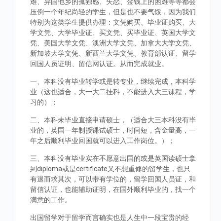
难、异国他乡的孤独感、失恋、金钱上的困难等等都会
压倒一个年纪尚轻的学生，但是也不要气馁，因为我们
特别为这类学生提供办理：文凭购买、毕业证购买、大
学文凭、大学毕业证、买文凭、买毕业证、英国大学文
凭、美国大学文凭、澳洲大学文凭、加拿大大学文凭、
新加坡大学文凭、新西兰大学文凭、教育部认证、留学
回国人员证明、留信网认证。从而完成就业。
一、本科没有毕业转学或是转专业，继续完成，本科学
业（这也适合，大一大二挂科，不能进入大三课程，学
习的）；
二、本科未毕业直接申请硕士，（适合大三本科没有毕
业的，英国一年制授课试硕士，时间短，含金量高，一
年之后顺利毕业回国就可以进入工作岗位。）；
三、本科没有毕业实在不愿意出国的或是英国读硕士拿
到diploma或是certificate又不想重修的留学生，也只
有退而求其次，可以带有学位的，留学回国人员证，和
留信认证，也能辅助证明，在国外顺利毕业的，找一个
满意的工作。
出国留学对于留学而言确实也是人生中一段宝贵的经