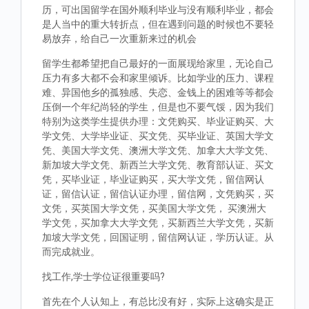
历，可出国留学在国外顺利毕业与没有顺利毕业，都会
是人当中的重大转折点，但在遇到问题的时候也不要轻
易放弃，给自己一次重新来过的机会
留学生都希望把自己最好的一面展现给家里，无论自己
压力有多大都不会和家里倾诉。比如学业的压力、课程
难、异国他乡的孤独感、失恋、金钱上的困难等等都会
压倒一个年纪尚轻的学生，但是也不要气馁，因为我们
特别为这类学生提供办理：文凭购买、毕业证购买、大
学文凭、大学毕业证、买文凭、买毕业证、英国大学文
凭、美国大学文凭、澳洲大学文凭、加拿大大学文凭、
新加坡大学文凭、新西兰大学文凭、教育部认证、买文
凭，买毕业证，毕业证购买，买大学文凭，留信网认
证，留信认证，留信认证办理，留信网，文凭购买，买
文凭，买英国大学文凭，买美国大学文凭， 买澳洲大
学文凭，买加拿大大学文凭，买新西兰大学文凭，买新
加坡大学文凭，回国证明，留信网认证，学历认证。从
而完成就业。
找工作,学士学位证很重要吗?
首先在个人认知上，有总比没有好，实际上这确实是正