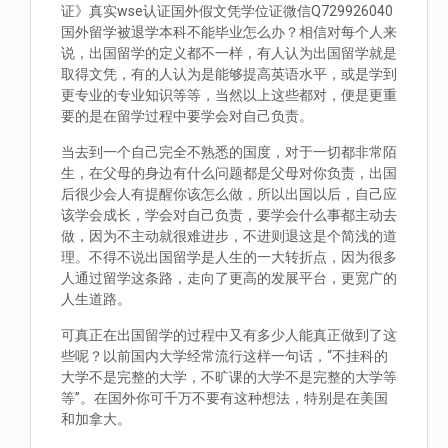
证》真实wse认证国外假文凭学位证微信Q729926040
国外留学被退学本科不能毕业怎么办？相信对每个人来
说，出国留学的定义都不一样，有人认为出国留学就是
取得文凭，有的人认为是能够提高英语水平，或是学到
更专业的专业知识等等，当然以上这些都对，便是更重
要的是在留学过程中要学会对自己负责。
当去到一个自己完全不熟悉的国度，对于一切都非常陌
生，在父母的身边有什么问题都是父母对你负责，出国
后很少会人有提醒你该怎么做，所以出国以后，自己应
该学会成长，学会对自己负责，要学会什么事都主动去
做，因为不主动就很难进步，不进则退这是个简浅的道
理。不得不说出国留学是人生的一大转折点，因为很多
人通过留学这条路，走向了更高的发展平台，更宽广的
人生道路。
可真正在出国留学的过程中又有多少人能真正做到了这
些呢？以前国内大学经常流行这样一句话，“不挂科的
大学不是完整的大学，不旷课的大学不是完整的大学等
等”。在国外你可千万不要有这种想法，特别是在美国
和加拿大。