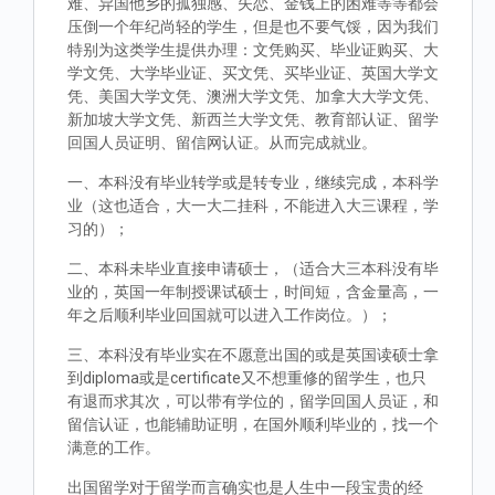
难、异国他乡的孤独感、失恋、金钱上的困难等等都会
压倒一个年纪尚轻的学生，但是也不要气馁，因为我们
特别为这类学生提供办理：文凭购买、毕业证购买、大
学文凭、大学毕业证、买文凭、买毕业证、英国大学文
凭、美国大学文凭、澳洲大学文凭、加拿大大学文凭、
新加坡大学文凭、新西兰大学文凭、教育部认证、留学
回国人员证明、留信网认证。从而完成就业。
一、本科没有毕业转学或是转专业，继续完成，本科学
业（这也适合，大一大二挂科，不能进入大三课程，学
习的）；
二、本科未毕业直接申请硕士，（适合大三本科没有毕
业的，英国一年制授课试硕士，时间短，含金量高，一
年之后顺利毕业回国就可以进入工作岗位。）；
三、本科没有毕业实在不愿意出国的或是英国读硕士拿
到diploma或是certificate又不想重修的留学生，也只
有退而求其次，可以带有学位的，留学回国人员证，和
留信认证，也能辅助证明，在国外顺利毕业的，找一个
满意的工作。
出国留学对于留学而言确实也是人生中一段宝贵的经