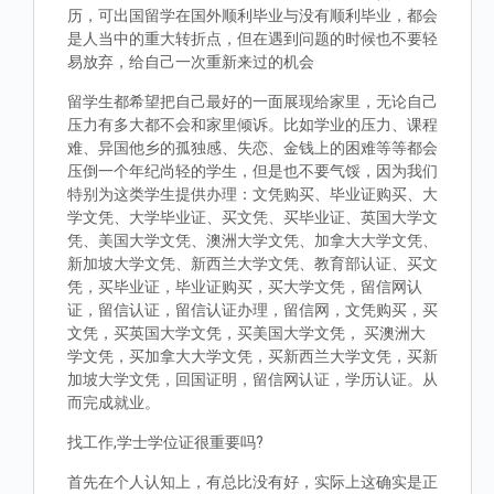
历，可出国留学在国外顺利毕业与没有顺利毕业，都会
是人当中的重大转折点，但在遇到问题的时候也不要轻
易放弃，给自己一次重新来过的机会
留学生都希望把自己最好的一面展现给家里，无论自己
压力有多大都不会和家里倾诉。比如学业的压力、课程
难、异国他乡的孤独感、失恋、金钱上的困难等等都会
压倒一个年纪尚轻的学生，但是也不要气馁，因为我们
特别为这类学生提供办理：文凭购买、毕业证购买、大
学文凭、大学毕业证、买文凭、买毕业证、英国大学文
凭、美国大学文凭、澳洲大学文凭、加拿大大学文凭、
新加坡大学文凭、新西兰大学文凭、教育部认证、买文
凭，买毕业证，毕业证购买，买大学文凭，留信网认
证，留信认证，留信认证办理，留信网，文凭购买，买
文凭，买英国大学文凭，买美国大学文凭， 买澳洲大
学文凭，买加拿大大学文凭，买新西兰大学文凭，买新
加坡大学文凭，回国证明，留信网认证，学历认证。从
而完成就业。
找工作,学士学位证很重要吗?
首先在个人认知上，有总比没有好，实际上这确实是正