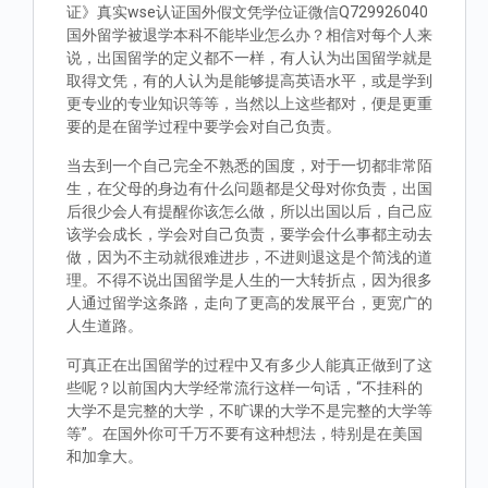
证》真实wse认证国外假文凭学位证微信Q729926040
国外留学被退学本科不能毕业怎么办？相信对每个人来
说，出国留学的定义都不一样，有人认为出国留学就是
取得文凭，有的人认为是能够提高英语水平，或是学到
更专业的专业知识等等，当然以上这些都对，便是更重
要的是在留学过程中要学会对自己负责。
当去到一个自己完全不熟悉的国度，对于一切都非常陌
生，在父母的身边有什么问题都是父母对你负责，出国
后很少会人有提醒你该怎么做，所以出国以后，自己应
该学会成长，学会对自己负责，要学会什么事都主动去
做，因为不主动就很难进步，不进则退这是个简浅的道
理。不得不说出国留学是人生的一大转折点，因为很多
人通过留学这条路，走向了更高的发展平台，更宽广的
人生道路。
可真正在出国留学的过程中又有多少人能真正做到了这
些呢？以前国内大学经常流行这样一句话，“不挂科的
大学不是完整的大学，不旷课的大学不是完整的大学等
等”。在国外你可千万不要有这种想法，特别是在美国
和加拿大。