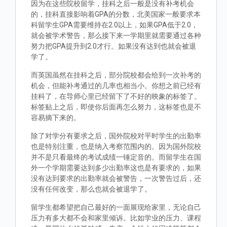
因为在这些院校留学，挂科之后一般是没有补考机会
的，挂科直接影响着GPA的分数，北美国家一般要求本
科留学生GPA需要维持在2.0以上，如果GPA低于2.0，
就会被学术警告，那么接下来一学期里就需要通过各种
努力把GPA提升到2.0才行。如果没有达到也就会被退
学了。
而英国虽然在挂科之后，部分院校都会给到一次补考的
机会，但能补考通过的几率也相当小。你想之前已经有
挂科了，在导师心里已经留下了不好的映象的标签了。
标签贴上之后，即使你后面再怎么努力，这标签也是不
容易摘下来的。
除了对学分有要求之后，国外院校对平时学生的出勤率
也是特别注重，也是纳入考察范围内的。因为国外院校
并不是只看最终的考试成绩一锤定音的。而留学生在国
外一个学期需要达到多少出勤率这也是有要求的，如果
没有达到要求的出勤率就会被警告，一次警告过后，还
没有任何改变，那么也就会被退学了。
留学生都希望把自己最好的一面展现给家里，无论自己
压力有多大都不会和家里倾诉。比如学业的压力、课程