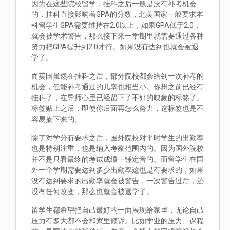
因为在这些院校留学，挂科之后一般是没有补考机会
的，挂科直接影响着GPA的分数，北美国家一般要求本
科留学生GPA需要维持在2.0以上，如果GPA低于2.0，
就会被学术警告，那么接下来一学期里就需要通过各种
努力把GPA提升到2.0才行。如果没有达到也就会被退
学了。
而英国虽然在挂科之后，部分院校都会给到一次补考的
机会，但能补考通过的几率也相当小。你想之前已经有
挂科了，在导师心里已经留下了不好的映象的标签了。
标签贴上之后，即使你后面再怎么努力，这标签也是不
容易摘下来的。
除了对学分有要求之后，国外院校对平时学生的出勤率
也是特别注重，也是纳入考察范围内的。因为国外院校
并不是只看最终的考试成绩一锤定音的。而留学生在国
外一个学期需要达到多少出勤率这也是有要求的，如果
没有达到要求的出勤率就会被警告，一次警告过后，还
没有任何改变，那么也就会被退学了。
留学生都希望把自己最好的一面展现给家里，无论自己
压力有多大都不会和家里倾诉。比如学业的压力、课程