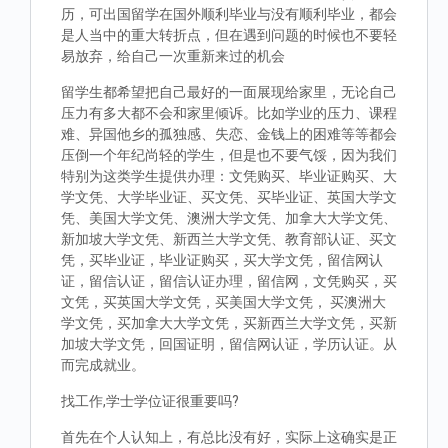
历，可出国留学在国外顺利毕业与没有顺利毕业，都会
是人当中的重大转折点，但在遇到问题的时候也不要轻
易放弃，给自己一次重新来过的机会
留学生都希望把自己最好的一面展现给家里，无论自己
压力有多大都不会和家里倾诉。比如学业的压力、课程
难、异国他乡的孤独感、失恋、金钱上的困难等等都会
压倒一个年纪尚轻的学生，但是也不要气馁，因为我们
特别为这类学生提供办理：文凭购买、毕业证购买、大
学文凭、大学毕业证、买文凭、买毕业证、英国大学文
凭、美国大学文凭、澳洲大学文凭、加拿大大学文凭、
新加坡大学文凭、新西兰大学文凭、教育部认证、买文
凭，买毕业证，毕业证购买，买大学文凭，留信网认
证，留信认证，留信认证办理，留信网，文凭购买，买
文凭，买英国大学文凭，买美国大学文凭， 买澳洲大
学文凭，买加拿大大学文凭，买新西兰大学文凭，买新
加坡大学文凭，回国证明，留信网认证，学历认证。从
而完成就业。
找工作,学士学位证很重要吗?
首先在个人认知上，有总比没有好，实际上这确实是正