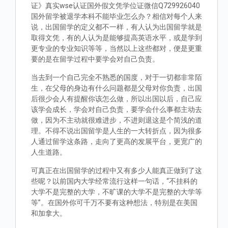
证》真实wse认证国外假文凭学位证微信Q729926040
国外留学被退学本科不能毕业怎么办？相信对每个人来
说，出国留学的定义都不一样，有人认为出国留学就是
取得文凭，有的人认为是能够提高英语水平，或是学到
更专业的专业知识等等，当然以上这些都对，便是更重
要的是在留学过程中要学会对自己负责。
当去到一个自己完全不熟悉的国度，对于一切都非常陌
生，在父母的身边有什么问题都是父母对你负责，出国
后很少会人有提醒你该怎么做，所以出国以后，自己应
该学会成长，学会对自己负责，要学会什么事都主动去
做，因为不主动就很难进步，不进则退这是个简浅的道
理。不得不说出国留学是人生的一大转折点，因为很多
人通过留学这条路，走向了更高的发展平台，更宽广的
人生道路。
可真正在出国留学的过程中又有多少人能真正做到了这
些呢？以前国内大学经常流行这样一句话，“不挂科的
大学不是完整的大学，不旷课的大学不是完整的大学等
等”。在国外你可千万不要有这种想法，特别是在美国
和加拿大。