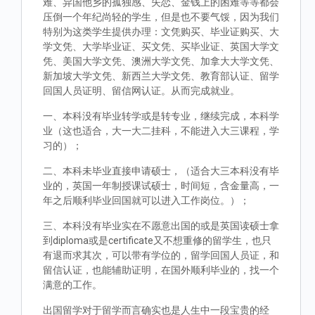
难、异国他乡的孤独感、失恋、金钱上的困难等等都会
压倒一个年纪尚轻的学生，但是也不要气馁，因为我们
特别为这类学生提供办理：文凭购买、毕业证购买、大
学文凭、大学毕业证、买文凭、买毕业证、英国大学文
凭、美国大学文凭、澳洲大学文凭、加拿大大学文凭、
新加坡大学文凭、新西兰大学文凭、教育部认证、留学
回国人员证明、留信网认证。从而完成就业。
一、本科没有毕业转学或是转专业，继续完成，本科学
业（这也适合，大一大二挂科，不能进入大三课程，学
习的）；
二、本科未毕业直接申请硕士，（适合大三本科没有毕
业的，英国一年制授课试硕士，时间短，含金量高，一
年之后顺利毕业回国就可以进入工作岗位。）；
三、本科没有毕业实在不愿意出国的或是英国读硕士拿
到diploma或是certificate又不想重修的留学生，也只
有退而求其次，可以带有学位的，留学回国人员证，和
留信认证，也能辅助证明，在国外顺利毕业的，找一个
满意的工作。
出国留学对于留学而言确实也是人生中一段宝贵的经