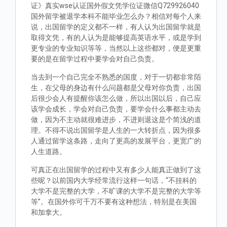
证》真实wse认证国外假文凭学位证微信Q729926040
国外留学被退学本科不能毕业怎么办？相信对每个人来
说，出国留学的定义都不一样，有人认为出国留学就是
取得文凭，有的人认为是能够提高英语水平，或是学到
更专业的专业知识等等，当然以上这些都对，便是更重
要的是在留学过程中要学会对自己负责。
当去到一个自己完全不熟悉的国度，对于一切都非常陌
生，在父母的身边有什么问题都是父母对你负责，出国
后很少会人有提醒你该怎么做，所以出国以后，自己应
该学会成长，学会对自己负责，要学会什么事都主动去
做，因为不主动就很难进步，不进则退这是个简浅的道
理。不得不说出国留学是人生的一大转折点，因为很多
人通过留学这条路，走向了更高的发展平台，更宽广的
人生道路。
可真正在出国留学的过程中又有多少人能真正做到了这
些呢？以前国内大学经常流行这样一句话，“不挂科的
大学不是完整的大学，不旷课的大学不是完整的大学等
等”。在国外你可千万不要有这种想法，特别是在美国
和加拿大。