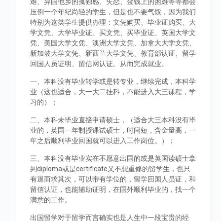
难、异国他乡的孤独感、失恋、金钱上的困难等等都会
压倒一个年纪尚轻的学生，但是也不要气馁，因为我们
特别为这类学生提供办理：文凭购买、毕业证购买、大
学文凭、大学毕业证、买文凭、买毕业证、英国大学文
凭、美国大学文凭、澳洲大学文凭、加拿大大学文凭、
新加坡大学文凭、新西兰大学文凭、教育部认证、留学
回国人员证明、留信网认证。从而完成就业。
一、本科没有毕业转学或是转专业，继续完成，本科学
业（这也适合，大一大二挂科，不能进入大三课程，学
习的）；
二、本科未毕业直接申请硕士，（适合大三本科没有毕
业的，英国一年制授课试硕士，时间短，含金量高，一
年之后顺利毕业回国就可以进入工作岗位。）；
三、本科没有毕业实在不愿意出国的或是英国读硕士拿
到diploma或是certificate又不想重修的留学生，也只
有退而求其次，可以带有学位的，留学回国人员证，和
留信认证，也能辅助证明，在国外顺利毕业的，找一个
满意的工作。
出国留学对于留学而言确实也是人生中一段宝贵的经