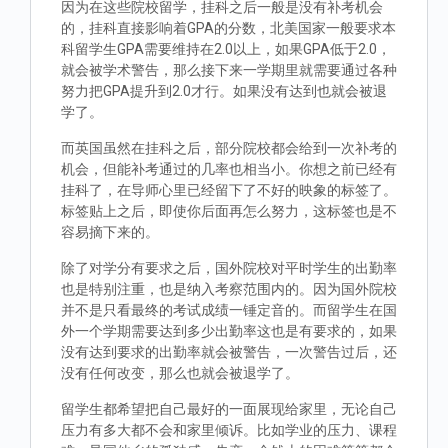
因为在这些院校留学，挂科之后一般是没有补考机会
的，挂科直接影响着GPA的分数，北美国家一般要求本
科留学生GPA需要维持在2.0以上，如果GPA低于2.0，
就会被学术警告，那么接下来一学期里就需要通过各种
努力把GPA提升到2.0才行。如果没有达到也就会被退
学了。
而英国虽然在挂科之后，部分院校都会给到一次补考的
机会，但能补考通过的几率也相当小。你想之前已经有
挂科了，在导师心里已经留下了不好的映象的标签了。
标签贴上之后，即使你后面再怎么努力，这标签也是不
容易摘下来的。
除了对学分有要求之后，国外院校对平时学生的出勤率
也是特别注重，也是纳入考察范围内的。因为国外院校
并不是只看最终的考试成绩一锤定音的。而留学生在国
外一个学期需要达到多少出勤率这也是有要求的，如果
没有达到要求的出勤率就会被警告，一次警告过后，还
没有任何改变，那么也就会被退学了。
留学生都希望把自己最好的一面展现给家里，无论自己
压力有多大都不会和家里倾诉。比如学业的压力、课程