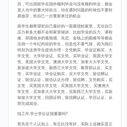
历，可出国留学在国外顺利毕业与没有顺利毕业，都会
是人当中的重大转折点，但在遇到问题的时候也不要轻
易放弃，给自己一次重新来过的机会
留学生都希望把自己最好的一面展现给家里，无论自己
压力有多大都不会和家里倾诉。比如学业的压力、课程
难、异国他乡的孤独感、失恋、金钱上的困难等等都会
压倒一个年纪尚轻的学生，但是也不要气馁，因为我们
特别为这类学生提供办理：文凭购买、毕业证购买、大
学文凭、大学毕业证、买文凭、买毕业证、英国大学文
凭、美国大学文凭、澳洲大学文凭、加拿大大学文凭、
新加坡大学文凭、新西兰大学文凭、教育部认证、买文
凭，买毕业证，毕业证购买，买大学文凭，留信网认
证，留信认证，留信认证办理，留信网，文凭购买，买
文凭，买英国大学文凭，买美国大学文凭， 买澳洲大
学文凭，买加拿大大学文凭，买新西兰大学文凭，买新
加坡大学文凭，回国证明，留信网认证，学历认证。从
而完成就业。
找工作,学士学位证很重要吗?
首先在个人认知上，有总比没有好，实际上这确实是正