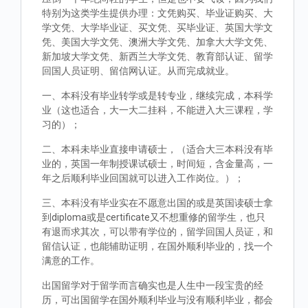
特别为这类学生提供办理：文凭购买、毕业证购买、大
学文凭、大学毕业证、买文凭、买毕业证、英国大学文
凭、美国大学文凭、澳洲大学文凭、加拿大大学文凭、
新加坡大学文凭、新西兰大学文凭、教育部认证、留学
回国人员证明、留信网认证。从而完成就业。
一、本科没有毕业转学或是转专业，继续完成，本科学
业（这也适合，大一大二挂科，不能进入大三课程，学
习的）；
二、本科未毕业直接申请硕士，（适合大三本科没有毕
业的，英国一年制授课试硕士，时间短，含金量高，一
年之后顺利毕业回国就可以进入工作岗位。）；
三、本科没有毕业实在不愿意出国的或是英国读硕士拿
到diploma或是certificate又不想重修的留学生，也只
有退而求其次，可以带有学位的，留学回国人员证，和
留信认证，也能辅助证明，在国外顺利毕业的，找一个
满意的工作。
出国留学对于留学而言确实也是人生中一段宝贵的经
历，可出国留学在国外顺利毕业与没有顺利毕业，都会