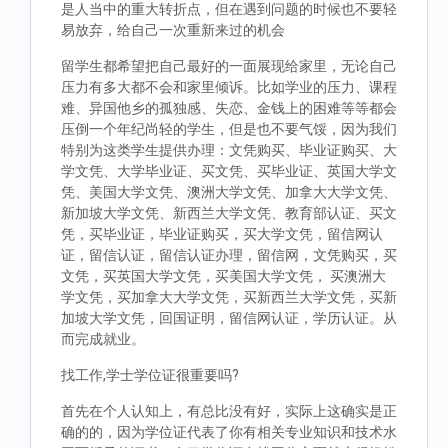
是人当中的重大转折点，但在遇到问题的时候也不要轻
易放弃，给自己一次重新来过的机会
留学生都希望把自己最好的一面展现给家里，无论自己
压力有多大都不会和家里倾诉。比如学业的压力、课程
难、异国他乡的孤独感、失恋、金钱上的困难等等都会
压倒一个年纪尚轻的学生，但是也不要气馁，因为我们
特别为这类学生提供办理：文凭购买、毕业证购买、大
学文凭、大学毕业证、买文凭、买毕业证、英国大学文
凭、美国大学文凭、澳洲大学文凭、加拿大大学文凭、
新加坡大学文凭、新西兰大学文凭、教育部认证、买文
凭，买毕业证，毕业证购买，买大学文凭，留信网认
证，留信认证，留信认证办理，留信网，文凭购买，买
文凭，买英国大学文凭，买美国大学文凭， 买澳洲大
学文凭，买加拿大大学文凭，买新西兰大学文凭，买新
加坡大学文凭，回国证明，留信网认证，学历认证。从
而完成就业。
找工作,学士学位证很重要吗?
首先在个人认知上，有总比没有好，实际上这确实是正
确的的，因为学位证代表了你有相关专业知识和技术水