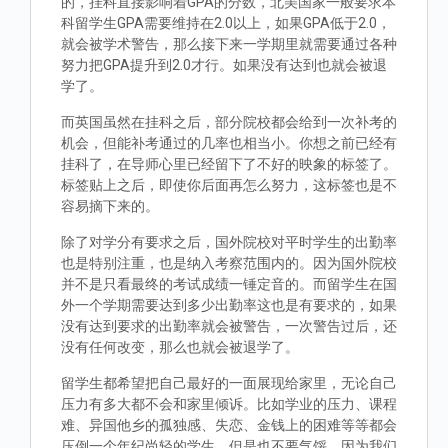
的，挂科直接影响着GPA的分数，北美国家一般要求本
科留学生GPA需要维持在2.0以上，如果GPA低于2.0，
就会被学术警告，那么接下来一学期里就需要通过各种
努力把GPA提升到2.0才行。如果没有达到也就会被退
学了。
而英国虽然在挂科之后，部分院校都会给到一次补考的
机会，但能补考通过的几率也相当小。你想之前已经有
挂科了，在导师心里已经留下了不好的映象的标签了。
标签贴上之后，即使你后面再怎么努力，这标签也是不
容易摘下来的。
除了对学分有要求之后，国外院校对平时学生的出勤率
也是特别注重，也是纳入考察范围内的。因为国外院校
并不是只看最终的考试成绩一锤定音的。而留学生在国
外一个学期需要达到多少出勤率这也是有要求的，如果
没有达到要求的出勤率就会被警告，一次警告过后，还
没有任何改变，那么也就会被退学了。
留学生都希望把自己最好的一面展现给家里，无论自己
压力有多大都不会和家里倾诉。比如学业的压力、课程
难、异国他乡的孤独感、失恋、金钱上的困难等等都会
压倒一个年纪尚轻的学生，但是也不要气馁，因为我们