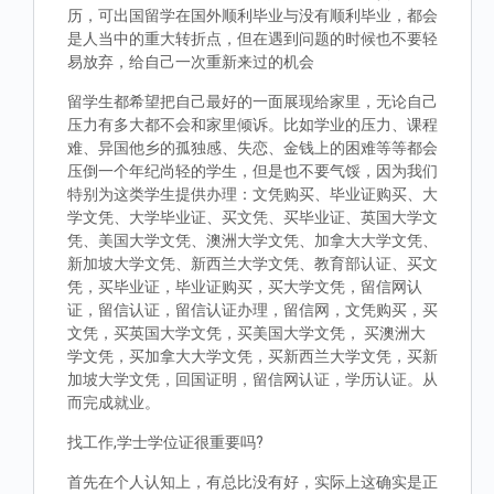
历，可出国留学在国外顺利毕业与没有顺利毕业，都会
是人当中的重大转折点，但在遇到问题的时候也不要轻
易放弃，给自己一次重新来过的机会
留学生都希望把自己最好的一面展现给家里，无论自己
压力有多大都不会和家里倾诉。比如学业的压力、课程
难、异国他乡的孤独感、失恋、金钱上的困难等等都会
压倒一个年纪尚轻的学生，但是也不要气馁，因为我们
特别为这类学生提供办理：文凭购买、毕业证购买、大
学文凭、大学毕业证、买文凭、买毕业证、英国大学文
凭、美国大学文凭、澳洲大学文凭、加拿大大学文凭、
新加坡大学文凭、新西兰大学文凭、教育部认证、买文
凭，买毕业证，毕业证购买，买大学文凭，留信网认
证，留信认证，留信认证办理，留信网，文凭购买，买
文凭，买英国大学文凭，买美国大学文凭， 买澳洲大
学文凭，买加拿大大学文凭，买新西兰大学文凭，买新
加坡大学文凭，回国证明，留信网认证，学历认证。从
而完成就业。
找工作,学士学位证很重要吗?
首先在个人认知上，有总比没有好，实际上这确实是正