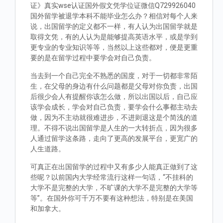
证》真实wse认证国外假文凭学位证微信Q729926040
国外留学被退学本科不能毕业怎么办？相信对每个人来
说，出国留学的定义都不一样，有人认为出国留学就是
取得文凭，有的人认为是能够提高英语水平，或是学到
更专业的专业知识等等，当然以上这些都对，便是更重
要的是在留学过程中要学会对自己负责。
当去到一个自己完全不熟悉的国度，对于一切都非常陌
生，在父母的身边有什么问题都是父母对你负责，出国
后很少会人有提醒你该怎么做，所以出国以后，自己应
该学会成长，学会对自己负责，要学会什么事都主动去
做，因为不主动就很难进步，不进则退这是个简浅的道
理。不得不说出国留学是人生的一大转折点，因为很多
人通过留学这条路，走向了更高的发展平台，更宽广的
人生道路。
可真正在出国留学的过程中又有多少人能真正做到了这
些呢？以前国内大学经常流行这样一句话，“不挂科的
大学不是完整的大学，不旷课的大学不是完整的大学等
等”。在国外你可千万不要有这种想法，特别是在美国
和加拿大。