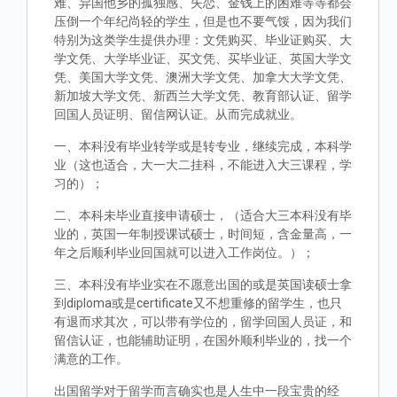
难、异国他乡的孤独感、失恋、金钱上的困难等等都会
压倒一个年纪尚轻的学生，但是也不要气馁，因为我们
特别为这类学生提供办理：文凭购买、毕业证购买、大
学文凭、大学毕业证、买文凭、买毕业证、英国大学文
凭、美国大学文凭、澳洲大学文凭、加拿大大学文凭、
新加坡大学文凭、新西兰大学文凭、教育部认证、留学
回国人员证明、留信网认证。从而完成就业。
一、本科没有毕业转学或是转专业，继续完成，本科学
业（这也适合，大一大二挂科，不能进入大三课程，学
习的）；
二、本科未毕业直接申请硕士，（适合大三本科没有毕
业的，英国一年制授课试硕士，时间短，含金量高，一
年之后顺利毕业回国就可以进入工作岗位。）；
三、本科没有毕业实在不愿意出国的或是英国读硕士拿
到diploma或是certificate又不想重修的留学生，也只
有退而求其次，可以带有学位的，留学回国人员证，和
留信认证，也能辅助证明，在国外顺利毕业的，找一个
满意的工作。
出国留学对于留学而言确实也是人生中一段宝贵的经