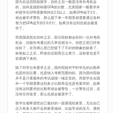
因为在这些院校留学，挂科之后一般是没有补考机会
的，挂科直接影响着GPA的分数，北美国家一般要求本
科留学生GPA需要维持在2.0以上，如果GPA低于2.0，
就会被学术警告，那么接下来一学期里就需要通过各种
努力把GPA提升到2.0才行。如果没有达到也就会被退
学了。
而英国虽然在挂科之后，部分院校都会给到一次补考的
机会，但能补考通过的几率也相当小。你想之前已经有
挂科了，在导师心里已经留下了不好的映象的标签了。
标签贴上之后，即使你后面再怎么努力，这标签也是不
容易摘下来的。
除了对学分有要求之后，国外院校对平时学生的出勤率
也是特别注重，也是纳入考察范围内的。因为国外院校
并不是只看最终的考试成绩一锤定音的。而留学生在国
外一个学期需要达到多少出勤率这也是有要求的，如果
没有达到要求的出勤率就会被警告，一次警告过后，还
没有任何改变，那么也就会被退学了。
留学生都希望把自己最好的一面展现给家里，无论自己
压力有多大都不会和家里倾诉。比如学业的压力、课程