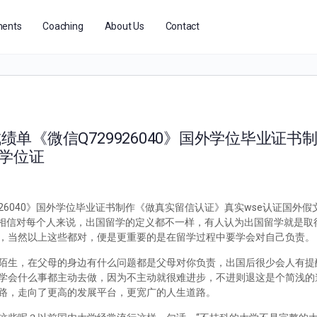
ents
Coaching
About Us
Contact
成绩单《微信Q729926040》国外学位毕业证
凭学位证
9926040》国外学位毕业证书制作《做真实留信认证》真实wse认证国外
么办？相信对每个人来说，出国留学的定义都不一样，有人认为出国留学就是
，当然以上这些都对，便是更重要的是在留学过程中要学会对自己负责。
陌生，在父母的身边有什么问题都是父母对你负责，出国后很少会人有提
学会什么事都主动去做，因为不主动就很难进步，不进则退这是个简浅的
路，走向了更高的发展平台，更宽广的人生道路。