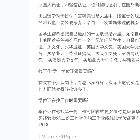
回国人员证，和留信认证，也能辅助证明，在国外顺
出国留学对于留学而言确实也是人生中一段宝贵的经
的时候也不要轻易放弃，给自己一次重新来过的机会
留学生都希望把自己最好的一面展现给家里，无论自
上的困难等等都会压倒一个年纪尚轻的学生，但是也
证、买文凭、买毕业证、英国大学文凭、美国大学文
凭，买毕业证，毕业证购买，买大学文凭，留信网认
凭， 买澳洲大学文凭，买加拿大大学文凭，买新西
找工作,学士学位证很重要吗?
首先在个人认知上，有总比没有好，实际上这确实是
作方面就变得轻松许多了。
学位证在找工作时重要吗?
学位证在你找第一份工作时比较重要,如果你是应届毕
累经验.找第二份工作时你的工作业绩就比学位证更有
1918
1 Member
·
0 Replies