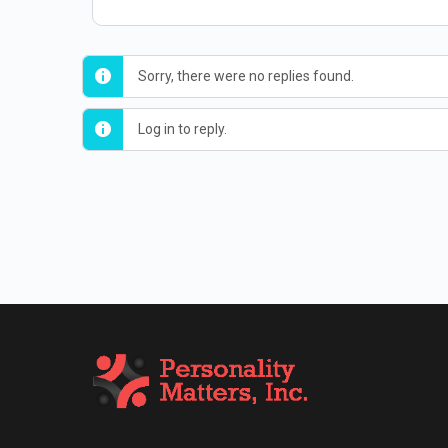
Sorry, there were no replies found.
Log in to reply.