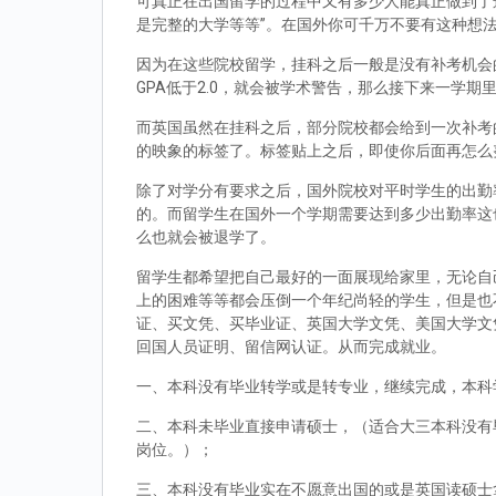
可真正在出国留学的过程中又有多少人能真正做到了
是完整的大学等等”。在国外你可千万不要有这种想
因为在这些院校留学，挂科之后一般是没有补考机会的
GPA低于2.0，就会被学术警告，那么接下来一学期
而英国虽然在挂科之后，部分院校都会给到一次补考
的映象的标签了。标签贴上之后，即使你后面再怎么
除了对学分有要求之后，国外院校对平时学生的出勤
的。而留学生在国外一个学期需要达到多少出勤率这
么也就会被退学了。
留学生都希望把自己最好的一面展现给家里，无论自
上的困难等等都会压倒一个年纪尚轻的学生，但是也
证、买文凭、买毕业证、英国大学文凭、美国大学文
回国人员证明、留信网认证。从而完成就业。
一、本科没有毕业转学或是转专业，继续完成，本科
二、本科未毕业直接申请硕士，（适合大三本科没有
岗位。）；
三、本科没有毕业实在不愿意出国的或是英国读硕士拿到d