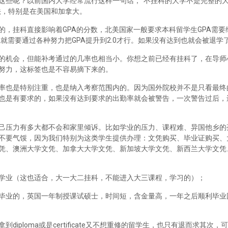
这些呢？以前国内大学经常流行这样一句话，“不挂科的大学不是完整的
法，特别是在美国和加拿大。
，挂科直接影响着GPA的分数，北美国家一般要求本科留学生GPA需要维
里就需要通过各种努力把GPA提升到2.0才行。如果没有达到也就会被退学
的机会，但能补考通过的几率也相当小。你想之前已经有挂科了，在导师
努力，这标签也是不容易摘下来的。
率也是特别注重，也是纳入考察范围内的。因为国外院校并不是只看最终
也是有要求的，如果没有达到要求的出勤率就会被警告，一次警告过后，
己压力有多大都不会和家里倾诉。比如学业的压力、课程难、异国他乡的
不要气馁，因为我们特别为这类学生提供办理：文凭购买、毕业证购买、
凭、澳洲大学文凭、加拿大大学文凭、新加坡大学文凭、新西兰大学文凭
学业（这也适合，大一大二挂科，不能进入大三课程，学习的）；
毕业的，英国一年制授课试硕士，时间短，含金量高，一年之后顺利毕业
iploma或是certificate又不想重修的留学生，也只有退而求其次