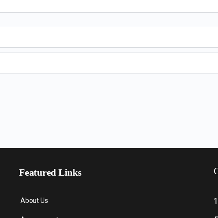
C
Featured Links
About Us