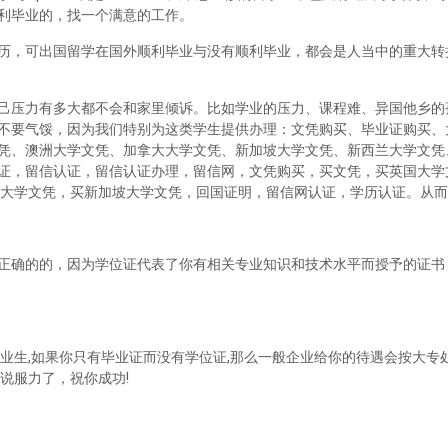
利毕业的，找一个满意的工作。
历，可出国留学在国外顺利毕业与没有顺利毕业，都会是人当中的重大转
己压力有多大都不会和家里倾诉。比如学业的压力、课程难、异国他乡的
不要气馁，因为我们特别为这类学生提供办理：文凭购买、毕业证购买、
凭、澳洲大学文凭、加拿大大学文凭、新加坡大学文凭、新西兰大学文凭
证，留信认证，留信认证办理，留信网，文凭购买，买文凭，买英国大学
兰大学文凭，买新加坡大学文凭，回国证明，留信网认证，学历认证。从
正确的的，因为学位证代表了你有相关专业知识和技术水平而授予的证书
业生,如果你只有毕业证而没有学位证,那么一般企业给你的待遇会按大专处
说服力了，祝你成功!