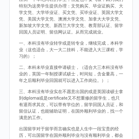
特别为这类学生提供办理：文凭购买、毕业证购买、大
学文凭、大学毕业证、买文凭、买毕业证、英国大学文
凭、美国大学文凭、澳洲大学文凭、加拿大大学文凭、
新加坡大学文凭、新西兰大学文凭、教育部认证、留学
回国人员证明、留信网认证。从而完成就业。
一、本科没有毕业转学或是转专业，继续完成，本科学
业（这也适合，大一大二挂科，不能进入大三课程，学
习的）；
二、本科未毕业直接申请硕士，（适合大三本科没有毕
业的，英国一年制授课试硕士，时间短，含金量高，一
年之后顺利毕业回国就可以进入工作岗位。）；
三、本科没有毕业实在不愿意出国的或是英国读硕士拿
到diploma或是certificate又不想重修的留学生，也只
有退而求其次，可以带有学位的，留学回国人员证，和
留信认证，也能辅助证明，在国外顺利毕业的，找一个
满意的工作。
出国留学对于留学而言确实也是人生中一段宝贵的经
历，可出国留学在国外顺利毕业与没有顺利毕业，都会