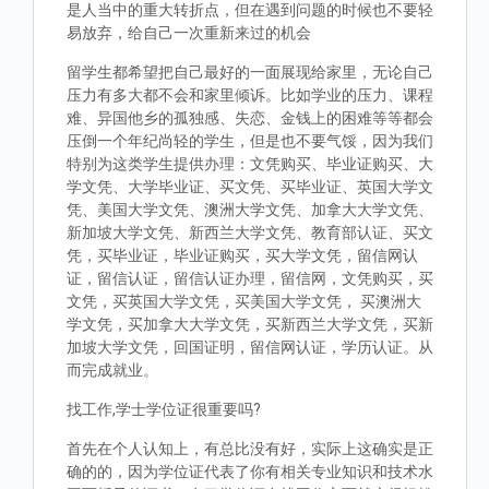
是人当中的重大转折点，但在遇到问题的时候也不要轻
易放弃，给自己一次重新来过的机会
留学生都希望把自己最好的一面展现给家里，无论自己
压力有多大都不会和家里倾诉。比如学业的压力、课程
难、异国他乡的孤独感、失恋、金钱上的困难等等都会
压倒一个年纪尚轻的学生，但是也不要气馁，因为我们
特别为这类学生提供办理：文凭购买、毕业证购买、大
学文凭、大学毕业证、买文凭、买毕业证、英国大学文
凭、美国大学文凭、澳洲大学文凭、加拿大大学文凭、
新加坡大学文凭、新西兰大学文凭、教育部认证、买文
凭，买毕业证，毕业证购买，买大学文凭，留信网认
证，留信认证，留信认证办理，留信网，文凭购买，买
文凭，买英国大学文凭，买美国大学文凭， 买澳洲大
学文凭，买加拿大大学文凭，买新西兰大学文凭，买新
加坡大学文凭，回国证明，留信网认证，学历认证。从
而完成就业。
找工作,学士学位证很重要吗?
首先在个人认知上，有总比没有好，实际上这确实是正
确的的，因为学位证代表了你有相关专业知识和技术水