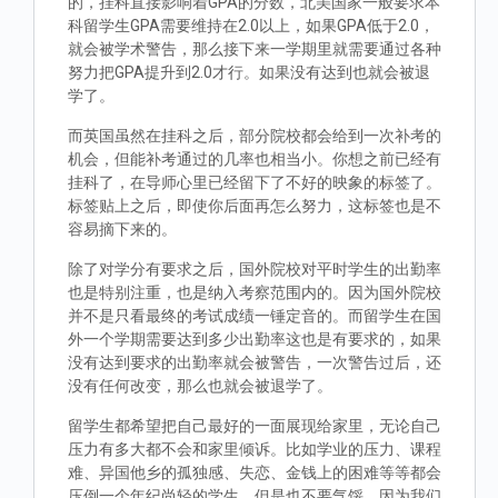
的，挂科直接影响着GPA的分数，北美国家一般要求本
科留学生GPA需要维持在2.0以上，如果GPA低于2.0，
就会被学术警告，那么接下来一学期里就需要通过各种
努力把GPA提升到2.0才行。如果没有达到也就会被退
学了。
而英国虽然在挂科之后，部分院校都会给到一次补考的
机会，但能补考通过的几率也相当小。你想之前已经有
挂科了，在导师心里已经留下了不好的映象的标签了。
标签贴上之后，即使你后面再怎么努力，这标签也是不
容易摘下来的。
除了对学分有要求之后，国外院校对平时学生的出勤率
也是特别注重，也是纳入考察范围内的。因为国外院校
并不是只看最终的考试成绩一锤定音的。而留学生在国
外一个学期需要达到多少出勤率这也是有要求的，如果
没有达到要求的出勤率就会被警告，一次警告过后，还
没有任何改变，那么也就会被退学了。
留学生都希望把自己最好的一面展现给家里，无论自己
压力有多大都不会和家里倾诉。比如学业的压力、课程
难、异国他乡的孤独感、失恋、金钱上的困难等等都会
压倒一个年纪尚轻的学生，但是也不要气馁，因为我们