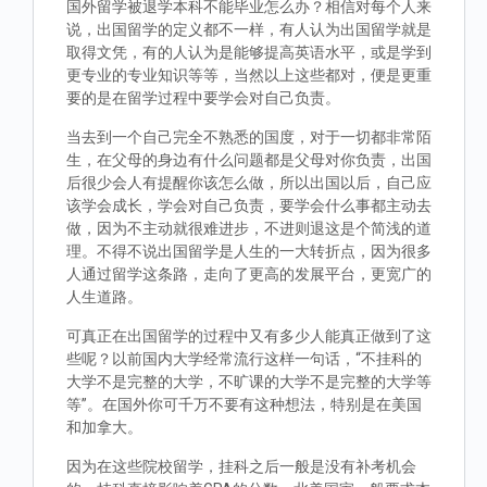
国外留学被退学本科不能毕业怎么办？相信对每个人来
说，出国留学的定义都不一样，有人认为出国留学就是
取得文凭，有的人认为是能够提高英语水平，或是学到
更专业的专业知识等等，当然以上这些都对，便是更重
要的是在留学过程中要学会对自己负责。
当去到一个自己完全不熟悉的国度，对于一切都非常陌
生，在父母的身边有什么问题都是父母对你负责，出国
后很少会人有提醒你该怎么做，所以出国以后，自己应
该学会成长，学会对自己负责，要学会什么事都主动去
做，因为不主动就很难进步，不进则退这是个简浅的道
理。不得不说出国留学是人生的一大转折点，因为很多
人通过留学这条路，走向了更高的发展平台，更宽广的
人生道路。
可真正在出国留学的过程中又有多少人能真正做到了这
些呢？以前国内大学经常流行这样一句话，“不挂科的
大学不是完整的大学，不旷课的大学不是完整的大学等
等”。在国外你可千万不要有这种想法，特别是在美国
和加拿大。
因为在这些院校留学，挂科之后一般是没有补考机会