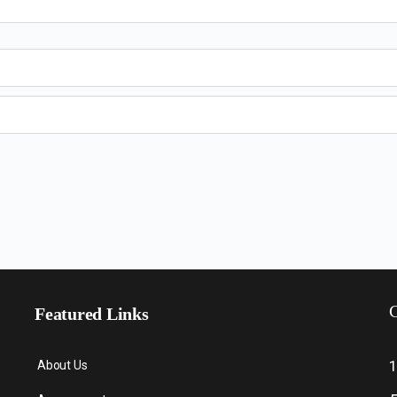
C
Featured Links
About Us