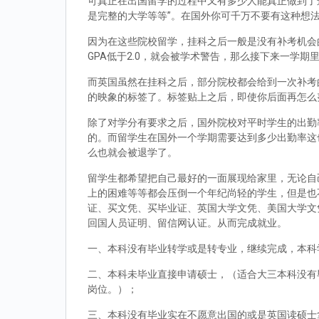
可真正在出国留学的过程中又有多少人能真正做到了
是完整的大学等等”。在国外你可千万不要有这种想
因为在这些院校留学，挂科之后一般是没有补考机会的
GPA低于2.0，就会被学术警告，那么接下来一学期
而英国虽然在挂科之后，部分院校都会给到一次补考
的映象的标签了。标签贴上之后，即使你后面再怎么
除了对学分有要求之后，国外院校对平时学生的出勤
的。而留学生在国外一个学期需要达到多少出勤率这
么也就会被退学了。
留学生都希望把自己最好的一面展现给家里，无论自
上的困难等等都会压倒一个年纪尚轻的学生，但是也
证、买文凭、买毕业证、英国大学文凭、美国大学文
回国人员证明、留信网认证。从而完成就业。
一、本科没有毕业转学或是转专业，继续完成，本科
二、本科未毕业直接申请硕士，（适合大三本科没有
岗位。）；
三、本科没有毕业实在不愿意出国的或是英国读硕士拿到d