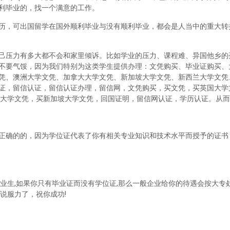
利毕业的，找一个满意的工作。
历，可出国留学在国外顺利毕业与没有顺利毕业，都会是人当中的重大转
己压力有多大都不会和家里倾诉。比如学业的压力、课程难、异国他乡的
不要气馁，因为我们特别为这类学生提供办理：文凭购买、毕业证购买、
凭、澳洲大学文凭、加拿大大学文凭、新加坡大学文凭、新西兰大学文凭
证，留信认证，留信认证办理，留信网，文凭购买，买文凭，买英国大学
兰大学文凭，买新加坡大学文凭，回国证明，留信网认证，学历认证。从
正确的的，因为学位证代表了你有相关专业知识和技术水平而授予的证书
业生,如果你只有毕业证而没有学位证,那么一般企业给你的待遇会按大专处
说服力了，祝你成功!