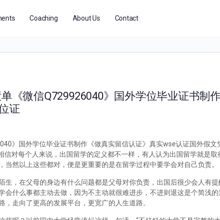
ents
Coaching
About Us
Contact
单《微信Q729926040》国外学位毕业证书
学位证
926040》国外学位毕业证书制作《做真实留信认证》真实wse认证国外假
么办？相信对每个人来说，出国留学的定义都不一样，有人认为出国留学就是
，当然以上这些都对，便是更重要的是在留学过程中要学会对自己负责。
陌生，在父母的身边有什么问题都是父母对你负责，出国后很少会人有提
学会什么事都主动去做，因为不主动就很难进步，不进则退这是个简浅的
路，走向了更高的发展平台，更宽广的人生道路。