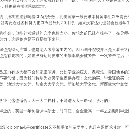
这些呢？以前国内大学经常流行这样一句话，“不挂科的大学不是完整的
法，特别是在美国和加拿大。
，挂科直接影响着GPA的分数，北美国家一般要求本科留学生GPA需要维
里就需要通过各种努力把GPA提升到2.0才行。如果没有达到也就会被退学
的机会，但能补考通过的几率也相当小。你想之前已经有挂科了，在导师
努力，这标签也是不容易摘下来的。
率也是特别注重，也是纳入考察范围内的。因为国外院校并不是只看最终
也是有要求的，如果没有达到要求的出勤率就会被警告，一次警告过后，
己压力有多大都不会和家里倾诉。比如学业的压力、课程难、异国他乡的
不要气馁，因为我们特别为这类学生提供办理：文凭购买、毕业证购买、
凭、澳洲大学文凭、加拿大大学文凭、新加坡大学文凭、新西兰大学文凭
学业（这也适合，大一大二挂科，不能进入大三课程，学习的）；
毕业的，英国一年制授课试硕士，时间短，含金量高，一年之后顺利毕业
iploma或是certificate又不想重修的留学生，也只有退而求其次