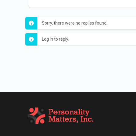
Sorry, there were no replies found.
Log in to reply.