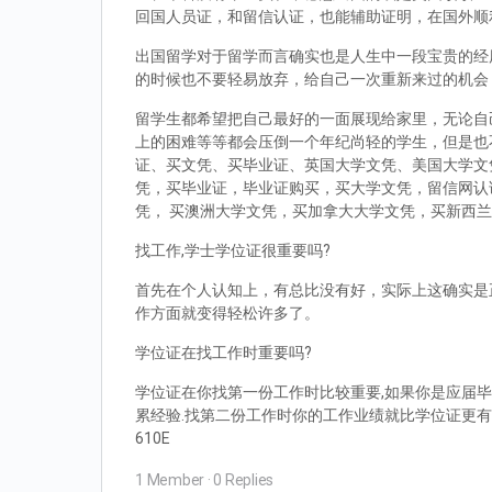
回国人员证，和留信认证，也能辅助证明，在国外顺
出国留学对于留学而言确实也是人生中一段宝贵的经
的时候也不要轻易放弃，给自己一次重新来过的机会
留学生都希望把自己最好的一面展现给家里，无论自
上的困难等等都会压倒一个年纪尚轻的学生，但是也
证、买文凭、买毕业证、英国大学文凭、美国大学文
凭，买毕业证，毕业证购买，买大学文凭，留信网认
凭， 买澳洲大学文凭，买加拿大大学文凭，买新西
找工作,学士学位证很重要吗?
首先在个人认知上，有总比没有好，实际上这确实是
作方面就变得轻松许多了。
学位证在找工作时重要吗?
学位证在你找第一份工作时比较重要,如果你是应届毕
累经验.找第二份工作时你的工作业绩就比学位证更有
610E
1 Member
·
0 Replies