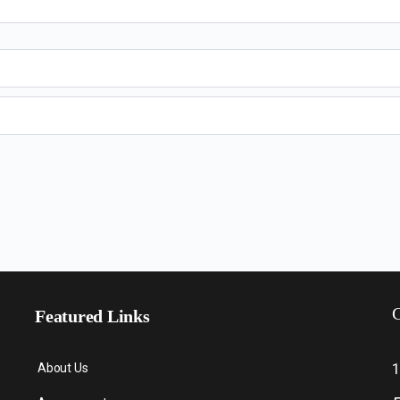
C
Featured Links
About Us