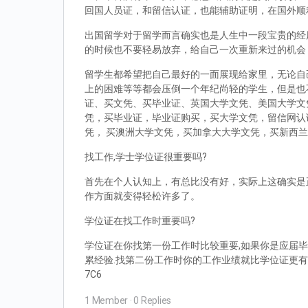
回国人员证，和留信认证，也能辅助证明，在国外顺
出国留学对于留学而言确实也是人生中一段宝贵的经
的时候也不要轻易放弃，给自己一次重新来过的机会
留学生都希望把自己最好的一面展现给家里，无论自
上的困难等等都会压倒一个年纪尚轻的学生，但是也
证、买文凭、买毕业证、英国大学文凭、美国大学文
凭，买毕业证，毕业证购买，买大学文凭，留信网认
凭， 买澳洲大学文凭，买加拿大大学文凭，买新西
找工作,学士学位证很重要吗?
首先在个人认知上，有总比没有好，实际上这确实是
作方面就变得轻松许多了。
学位证在找工作时重要吗?
学位证在你找第一份工作时比较重要,如果你是应届毕
累经验.找第二份工作时你的工作业绩就比学位证更有
7C6
1 Member
·
0 Replies