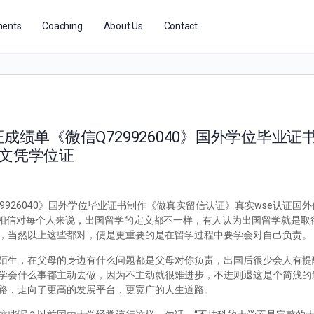
ents
Coaching
About Us
Contact
成绩单《微信Q729926040》国外学位毕业
假文凭学位证
29926040》国外学位毕业证书制作《做真实留信认证》真实wse认证国
么办？相信对每个人来说，出国留学的定义都不一样，有人认为出国留学就是
，当然以上这些都对，便是更重要的是在留学过程中要学会对自己负责。
陌生，在父母的身边有什么问题都是父母对你负责，出国后很少会人有提
学会什么事都主动去做，因为不主动就很难进步，不进则退这是个简浅的
路，走向了更高的发展平台，更宽广的人生道路。