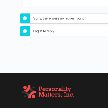
Sorry, there were no replies found.
Log in to reply.