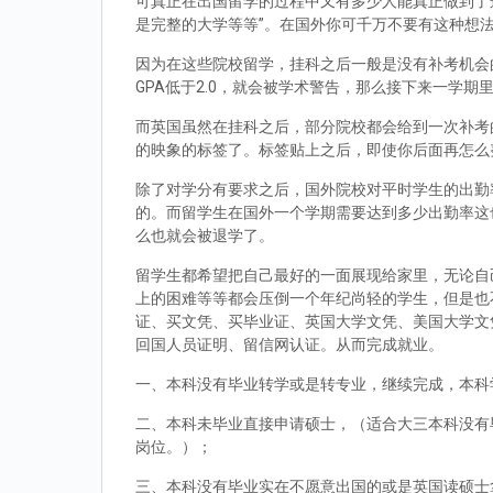
可真正在出国留学的过程中又有多少人能真正做到了
是完整的大学等等”。在国外你可千万不要有这种想
因为在这些院校留学，挂科之后一般是没有补考机会的
GPA低于2.0，就会被学术警告，那么接下来一学期
而英国虽然在挂科之后，部分院校都会给到一次补考
的映象的标签了。标签贴上之后，即使你后面再怎么
除了对学分有要求之后，国外院校对平时学生的出勤
的。而留学生在国外一个学期需要达到多少出勤率这
么也就会被退学了。
留学生都希望把自己最好的一面展现给家里，无论自
上的困难等等都会压倒一个年纪尚轻的学生，但是也
证、买文凭、买毕业证、英国大学文凭、美国大学文
回国人员证明、留信网认证。从而完成就业。
一、本科没有毕业转学或是转专业，继续完成，本科
二、本科未毕业直接申请硕士，（适合大三本科没有
岗位。）；
三、本科没有毕业实在不愿意出国的或是英国读硕士拿到d