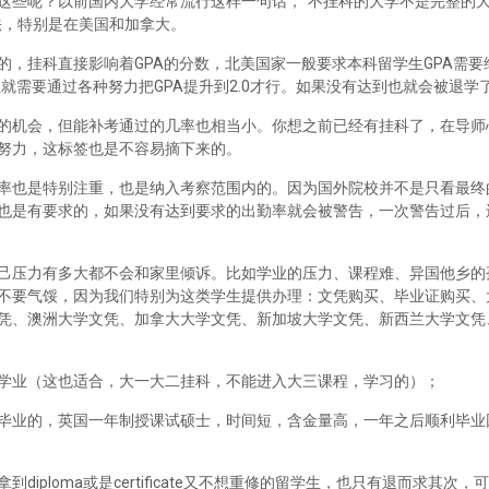
这些呢？以前国内大学经常流行这样一句话，“不挂科的大学不是完整的
法，特别是在美国和加拿大。
，挂科直接影响着GPA的分数，北美国家一般要求本科留学生GPA需要维
里就需要通过各种努力把GPA提升到2.0才行。如果没有达到也就会被退学
的机会，但能补考通过的几率也相当小。你想之前已经有挂科了，在导师
努力，这标签也是不容易摘下来的。
率也是特别注重，也是纳入考察范围内的。因为国外院校并不是只看最终
也是有要求的，如果没有达到要求的出勤率就会被警告，一次警告过后，
己压力有多大都不会和家里倾诉。比如学业的压力、课程难、异国他乡的
不要气馁，因为我们特别为这类学生提供办理：文凭购买、毕业证购买、
凭、澳洲大学文凭、加拿大大学文凭、新加坡大学文凭、新西兰大学文凭
学业（这也适合，大一大二挂科，不能进入大三课程，学习的）；
毕业的，英国一年制授课试硕士，时间短，含金量高，一年之后顺利毕业
iploma或是certificate又不想重修的留学生，也只有退而求其次