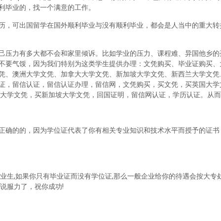
利毕业的，找一个满意的工作。
历，可出国留学在国外顺利毕业与没有顺利毕业，都会是人当中的重大转
己压力有多大都不会和家里倾诉。比如学业的压力、课程难、异国他乡的
不要气馁，因为我们特别为这类学生提供办理：文凭购买、毕业证购买、
凭、澳洲大学文凭、加拿大大学文凭、新加坡大学文凭、新西兰大学文凭
证，留信认证，留信认证办理，留信网，文凭购买，买文凭，买英国大学
兰大学文凭，买新加坡大学文凭，回国证明，留信网认证，学历认证。从
正确的的，因为学位证代表了你有相关专业知识和技术水平而授予的证书
业生,如果你只有毕业证而没有学位证,那么一般企业给你的待遇会按大专处
说服力了，祝你成功!