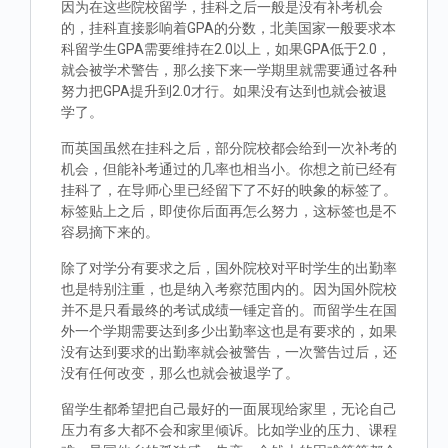
因为在这些院校留学，挂科之后一般是没有补考机会
的，挂科直接影响着GPA的分数，北美国家一般要求本
科留学生GPA需要维持在2.0以上，如果GPA低于2.0，
就会被学术警告，那么接下来一学期里就需要通过各种
努力把GPA提升到2.0才行。如果没有达到也就会被退
学了。
而英国虽然在挂科之后，部分院校都会给到一次补考的
机会，但能补考通过的几率也相当小。你想之前已经有
挂科了，在导师心里已经留下了不好的映象的标签了。
标签贴上之后，即使你后面再怎么努力，这标签也是不
容易摘下来的。
除了对学分有要求之后，国外院校对平时学生的出勤率
也是特别注重，也是纳入考察范围内的。因为国外院校
并不是只看最终的考试成绩一锤定音的。而留学生在国
外一个学期需要达到多少出勤率这也是有要求的，如果
没有达到要求的出勤率就会被警告，一次警告过后，还
没有任何改变，那么也就会被退学了。
留学生都希望把自己最好的一面展现给家里，无论自己
压力有多大都不会和家里倾诉。比如学业的压力、课程