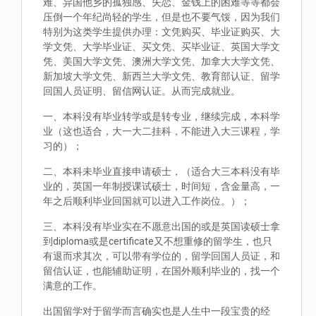
难、异国他乡的孤独感、失恋、金钱上的困难等等都会
压倒一个年纪尚轻的学生，但是也不要气馁，因为我们
特别为这类学生提供办理：文凭购买、毕业证购买、大
学文凭、大学毕业证、买文凭、买毕业证、英国大学文
凭、美国大学文凭、澳洲大学文凭、加拿大大学文凭、
新加坡大学文凭、新西兰大学文凭、教育部认证、留学
回国人员证明、留信网认证。从而完成就业。
一、本科没有毕业转学或是转专业，继续完成，本科学
业（这也适合，大一大二挂科，不能进入大三课程，学
习的）；
二、本科未毕业直接申请硕士，（适合大三本科没有毕
业的，英国一年制授课试硕士，时间短，含金量高，一
年之后顺利毕业回国就可以进入工作岗位。）；
三、本科没有毕业实在不愿意出国的或是英国读硕士拿
到diploma或是certificate又不想重修的留学生，也只
有退而求其次，可以带有学位的，留学回国人员证，和
留信认证，也能辅助证明，在国外顺利毕业的，找一个
满意的工作。
出国留学对于留学而言确实也是人生中一段宝贵的经