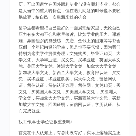
历，可出国留学在国外顺利毕业与没有顺利毕业，都会
是人当中的重大转折点，但在遇到问题的时候也不要轻
易放弃，给自己一次重新来过的机会
留学生都希望把自己最好的一面展现给家里，无论自己
压力有多大都不会和家里倾诉。比如学业的压力、课程
难、异国他乡的孤独感、失恋、金钱上的困难等等都会
压倒一个年纪尚轻的学生，但是也不要气馁，因为我们
特别为这类学生提供办理：文凭购买、毕业证购买、大
学文凭、大学毕业证、买文凭、买毕业证、英国大学文
凭、美国大学文凭、澳洲大学文凭、加拿大大学文凭、
新加坡大学文凭、新西兰大学文凭、教育部认证、买文
凭，买毕业证，毕业证购买，买大学文凭，留信网认
证，留信认证，留信认证办理，留信网，文凭购买，买
文凭，买英国大学文凭，买美国大学文凭， 买澳洲大
学文凭，买加拿大大学文凭，买新西兰大学文凭，买新
加坡大学文凭，回国证明，留信网认证，学历认证。从
而完成就业。
找工作,学士学位证很重要吗?
首先在个人认知上，有总比没有好，实际上这确实是正