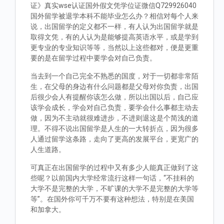
证》真实wse认证国外假文凭学位证微信Q729926040
国外留学被退学本科不能毕业怎么办？相信对每个人来
说，出国留学的定义都不一样，有人认为出国留学就是
取得文凭，有的人认为是能够提高英语水平，或是学到
更专业的专业知识等等，当然以上这些都对，便是更重
要的是在留学过程中要学会对自己负责。
当去到一个自己完全不熟悉的国度，对于一切都非常陌
生，在父母的身边有什么问题都是父母对你负责，出国
后很少会人有提醒你该怎么做，所以出国以后，自己应
该学会成长，学会对自己负责，要学会什么事都主动去
做，因为不主动就很难进步，不进则退这是个简浅的道
理。不得不说出国留学是人生的一大转折点，因为很多
人通过留学这条路，走向了更高的发展平台，更宽广的
人生道路。
可真正在出国留学的过程中又有多少人能真正做到了这
些呢？以前国内大学经常流行这样一句话，“不挂科的
大学不是完整的大学，不旷课的大学不是完整的大学等
等”。在国外你可千万不要有这种想法，特别是在美国
和加拿大。