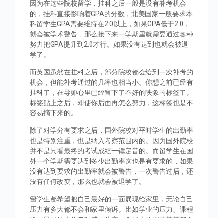
因为在这些院校留学，挂科之后一般是没有补考机会
的，挂科直接影响着GPA的分数，北美国家一般要求本
科留学生GPA需要维持在2.0以上，如果GPA低于2.0，
就会被学术警告，那么接下来一学期里就需要通过各种
努力把GPA提升到2.0才行。如果没有达到也就会被退
学了。
而英国虽然在挂科之后，部分院校都会给到一次补考的
机会，但能补考通过的几率也相当小。你想之前已经有
挂科了，在导师心里已经留下了不好的映象的标签了。
标签贴上之后，即使你后面再怎么努力，这标签也是不
容易摘下来的。
除了对学分有要求之后，国外院校对平时学生的出勤率
也是特别注重，也是纳入考察范围内的。因为国外院校
并不是只看最终的考试成绩一锤定音的。而留学生在国
外一个学期需要达到多少出勤率这也是有要求的，如果
没有达到要求的出勤率就会被警告，一次警告过后，还
没有任何改变，那么也就会被退学了。
留学生都希望把自己最好的一面展现给家里，无论自己
压力有多大都不会和家里倾诉。比如学业的压力、课程