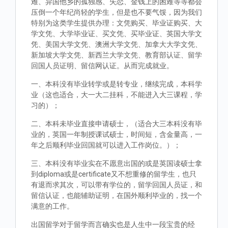
难、异国他乡的孤独感、失恋、金钱上的困难等等都会
压倒一个年纪尚轻的学生，但是也不要气馁，因为我们
特别为这类学生提供办理：文凭购买、毕业证购买、大
学文凭、大学毕业证、买文凭、买毕业证、英国大学文
凭、美国大学文凭、澳洲大学文凭、加拿大大学文凭、
新加坡大学文凭、新西兰大学文凭、教育部认证、留学
回国人员证明、留信网认证。从而完成就业。
一、本科没有毕业转学或是转专业，继续完成，本科学
业（这也适合，大一大二挂科，不能进入大三课程，学
习的）；
二、本科未毕业直接申请硕士，（适合大三本科没有毕
业的，英国一年制授课试硕士，时间短，含金量高，一
年之后顺利毕业回国就可以进入工作岗位。）；
三、本科没有毕业实在不愿意出国的或是英国读硕士拿
到diploma或是certificate又不想重修的留学生，也只
有退而求其次，可以带有学位的，留学回国人员证，和
留信认证，也能辅助证明，在国外顺利毕业的，找一个
满意的工作。
出国留学对于留学而言确实也是人生中一段宝贵的经