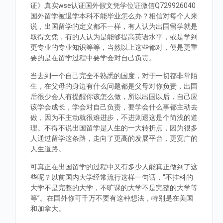
证》真实wse认证国外假文凭学位证微信Q729926040
国外留学被退学本科不能毕业怎么办？相信对每个人来
说，出国留学的定义都不一样，有人认为出国留学就是
取得文凭，有的人认为是能够提高英语水平，或是学到
更专业的专业知识等等，当然以上这些都对，便是更重
要的是在留学过程中要学会对自己负责。
当去到一个自己完全不熟悉的国度，对于一切都非常陌
生，在父母的身边有什么问题都是父母对你负责，出国
后很少会人有提醒你该怎么做，所以出国以后，自己应
该学会成长，学会对自己负责，要学会什么事都主动去
做，因为不主动就很难进步，不进则退这是个简浅的道
理。不得不说出国留学是人生的一大转折点，因为很多
人通过留学这条路，走向了更高的发展平台，更宽广的
人生道路。
可真正在出国留学的过程中又有多少人能真正做到了这
些呢？以前国内大学经常流行这样一句话，“不挂科的
大学不是完整的大学，不旷课的大学不是完整的大学等
等”。在国外你可千万不要有这种想法，特别是在美国
和加拿大。