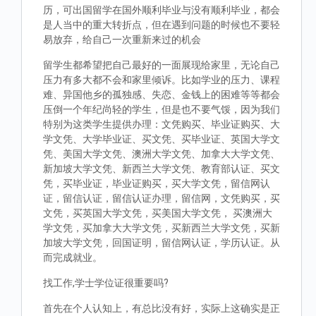
历，可出国留学在国外顺利毕业与没有顺利毕业，都会
是人当中的重大转折点，但在遇到问题的时候也不要轻
易放弃，给自己一次重新来过的机会
留学生都希望把自己最好的一面展现给家里，无论自己
压力有多大都不会和家里倾诉。比如学业的压力、课程
难、异国他乡的孤独感、失恋、金钱上的困难等等都会
压倒一个年纪尚轻的学生，但是也不要气馁，因为我们
特别为这类学生提供办理：文凭购买、毕业证购买、大
学文凭、大学毕业证、买文凭、买毕业证、英国大学文
凭、美国大学文凭、澳洲大学文凭、加拿大大学文凭、
新加坡大学文凭、新西兰大学文凭、教育部认证、买文
凭，买毕业证，毕业证购买，买大学文凭，留信网认
证，留信认证，留信认证办理，留信网，文凭购买，买
文凭，买英国大学文凭，买美国大学文凭， 买澳洲大
学文凭，买加拿大大学文凭，买新西兰大学文凭，买新
加坡大学文凭，回国证明，留信网认证，学历认证。从
而完成就业。
找工作,学士学位证很重要吗?
首先在个人认知上，有总比没有好，实际上这确实是正