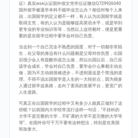
证》真实wse认证国外假文凭学位证微信Q729926040
国外留学被退学本科不能毕业怎么办？相信对每个人来
说，出国留学的定义都不一样，有人认为出国留学就是
取得文凭，有的人认为是能够提高英语水平，或是学到
更专业的专业知识等等，当然以上这些都对，便是更重
要的是在留学过程中要学会对自己负责。
当去到一个自己完全不熟悉的国度，对于一切都非常陌
生，在父母的身边有什么问题都是父母对你负责，出国
后很少会人有提醒你该怎么做，所以出国以后，自己应
该学会成长，学会对自己负责，要学会什么事都主动去
做，因为不主动就很难进步，不进则退这是个简浅的道
理。不得不说出国留学是人生的一大转折点，因为很多
人通过留学这条路，走向了更高的发展平台，更宽广的
人生道路。
可真正在出国留学的过程中又有多少人能真正做到了这
些呢？以前国内大学经常流行这样一句话，“不挂科的
大学不是完整的大学，不旷课的大学不是完整的大学等
等”。在国外你可千万不要有这种想法，特别是在美国
和加拿大。