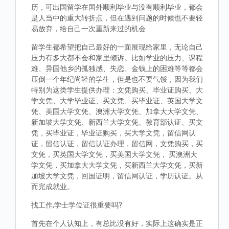
历，可出国留学在国外顺利毕业与没有顺利毕业，都会
是人当中的重大转折点，但在遇到问题的时候也不要轻
易放弃，给自己一次重新来过的机会
留学生都希望把自己最好的一面展现给家里，无论自己
压力有多大都不会和家里倾诉。比如学业的压力、课程
难、异国他乡的孤独感、失恋、金钱上的困难等等都会
压倒一个年纪尚轻的学生，但是也不要气馁，因为我们
特别为这类学生提供办理：文凭购买、毕业证购买、大
学文凭、大学毕业证、买文凭、买毕业证、英国大学文
凭、美国大学文凭、澳洲大学文凭、加拿大大学文凭、
新加坡大学文凭、新西兰大学文凭、教育部认证、买文
凭，买毕业证，毕业证购买，买大学文凭，留信网认
证，留信认证，留信认证办理，留信网，文凭购买，买
文凭，买英国大学文凭，买美国大学文凭， 买澳洲大
学文凭，买加拿大大学文凭，买新西兰大学文凭，买新
加坡大学文凭，回国证明，留信网认证，学历认证。从
而完成就业。
找工作,学士学位证很重要吗?
首先在个人认知上，有总比没有好，实际上这确实是正