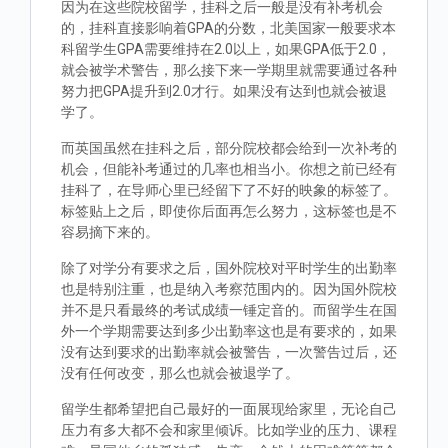
因为在这些院校留学，挂科之后一般是没有补考机会
的，挂科直接影响着GPA的分数，北美国家一般要求本
科留学生GPA需要维持在2.0以上，如果GPA低于2.0，
就会被学术警告，那么接下来一学期里就需要通过各种
努力把GPA提升到2.0才行。如果没有达到也就会被退
学了。
而英国虽然在挂科之后，部分院校都会给到一次补考的
机会，但能补考通过的几率也相当小。你想之前已经有
挂科了，在导师心里已经留下了不好的映象的标签了。
标签贴上之后，即使你后面再怎么努力，这标签也是不
容易摘下来的。
除了对学分有要求之后，国外院校对平时学生的出勤率
也是特别注重，也是纳入考察范围内的。因为国外院校
并不是只看最终的考试成绩一锤定音的。而留学生在国
外一个学期需要达到多少出勤率这也是有要求的，如果
没有达到要求的出勤率就会被警告，一次警告过后，还
没有任何改变，那么也就会被退学了。
留学生都希望把自己最好的一面展现给家里，无论自己
压力有多大都不会和家里倾诉。比如学业的压力、课程