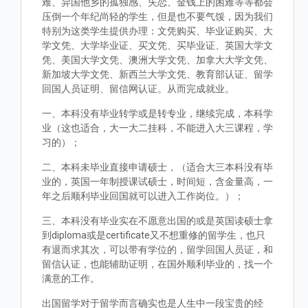
难、异国他乡的孤独感、失恋、金钱上的困难等等都会
压倒一个年纪尚轻的学生，但是也不要气馁，因为我们
特别为这类学生提供办理：文凭购买、毕业证购买、大
学文凭、大学毕业证、买文凭、买毕业证、英国大学文
凭、美国大学文凭、澳洲大学文凭、加拿大大学文凭、
新加坡大学文凭、新西兰大学文凭、教育部认证、留学
回国人员证明、留信网认证。从而完成就业。
一、本科没有毕业转学或是转专业，继续完成，本科学
业（这也适合，大一大二挂科，不能进入大三课程，学
习的）；
二、本科未毕业直接申请硕士，（适合大三本科没有毕
业的，英国一年制授课试硕士，时间短，含金量高，一
年之后顺利毕业回国就可以进入工作岗位。）；
三、本科没有毕业实在不愿意出国的或是英国读硕士拿
到diploma或是certificate又不想重修的留学生，也只
有退而求其次，可以带有学位的，留学回国人员证，和
留信认证，也能辅助证明，在国外顺利毕业的，找一个
满意的工作。
出国留学对于留学而言确实也是人生中一段宝贵的经