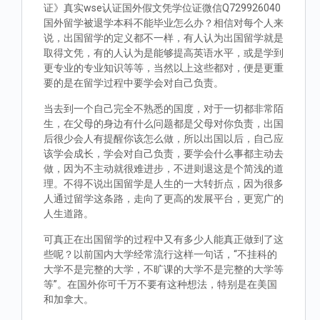
证》真实wse认证国外假文凭学位证微信Q729926040
国外留学被退学本科不能毕业怎么办？相信对每个人来
说，出国留学的定义都不一样，有人认为出国留学就是
取得文凭，有的人认为是能够提高英语水平，或是学到
更专业的专业知识等等，当然以上这些都对，便是更重
要的是在留学过程中要学会对自己负责。
当去到一个自己完全不熟悉的国度，对于一切都非常陌
生，在父母的身边有什么问题都是父母对你负责，出国
后很少会人有提醒你该怎么做，所以出国以后，自己应
该学会成长，学会对自己负责，要学会什么事都主动去
做，因为不主动就很难进步，不进则退这是个简浅的道
理。不得不说出国留学是人生的一大转折点，因为很多
人通过留学这条路，走向了更高的发展平台，更宽广的
人生道路。
可真正在出国留学的过程中又有多少人能真正做到了这
些呢？以前国内大学经常流行这样一句话，“不挂科的
大学不是完整的大学，不旷课的大学不是完整的大学等
等”。在国外你可千万不要有这种想法，特别是在美国
和加拿大。