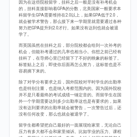
因为在这些院校留学，挂科之后一般是没有补考机会
的，挂科直接影响着GPA的分数，北美国家一般要求本
科留学生GPA需要维持在2.0以上，如果GPA低于2.0，
就会被学术警告，那么接下来一学期里就需要通过各种
努力把GPA提升到2.0才行。如果没有达到也就会被退
学了。
而英国虽然在挂科之后，部分院校都会给到一次补考的
机会，但能补考通过的几率也相当小。你想之前已经有
挂科了，在导师心里已经留下了不好的映象的标签了。
标签贴上之后，即使你后面再怎么努力，这标签也是不
容易摘下来的。
除了对学分有要求之后，国外院校对平时学生的出勤率
也是特别注重，也是纳入考察范围内的。因为国外院校
并不是只看最终的考试成绩一锤定音的。而留学生在国
外一个学期需要达到多少出勤率这也是有要求的，如果
没有达到要求的出勤率就会被警告，一次警告过后，还
没有任何改变，那么也就会被退学了。
留学生都希望把自己最好的一面展现给家里，无论自己
压力有多大都不会和家里倾诉。比如学业的压力、课程