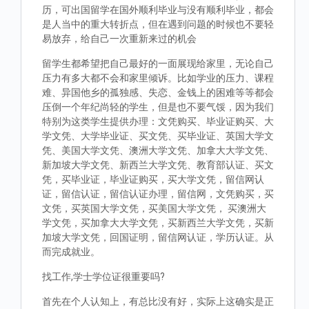
历，可出国留学在国外顺利毕业与没有顺利毕业，都会
是人当中的重大转折点，但在遇到问题的时候也不要轻
易放弃，给自己一次重新来过的机会
留学生都希望把自己最好的一面展现给家里，无论自己
压力有多大都不会和家里倾诉。比如学业的压力、课程
难、异国他乡的孤独感、失恋、金钱上的困难等等都会
压倒一个年纪尚轻的学生，但是也不要气馁，因为我们
特别为这类学生提供办理：文凭购买、毕业证购买、大
学文凭、大学毕业证、买文凭、买毕业证、英国大学文
凭、美国大学文凭、澳洲大学文凭、加拿大大学文凭、
新加坡大学文凭、新西兰大学文凭、教育部认证、买文
凭，买毕业证，毕业证购买，买大学文凭，留信网认
证，留信认证，留信认证办理，留信网，文凭购买，买
文凭，买英国大学文凭，买美国大学文凭， 买澳洲大
学文凭，买加拿大大学文凭，买新西兰大学文凭，买新
加坡大学文凭，回国证明，留信网认证，学历认证。从
而完成就业。
找工作,学士学位证很重要吗?
首先在个人认知上，有总比没有好，实际上这确实是正