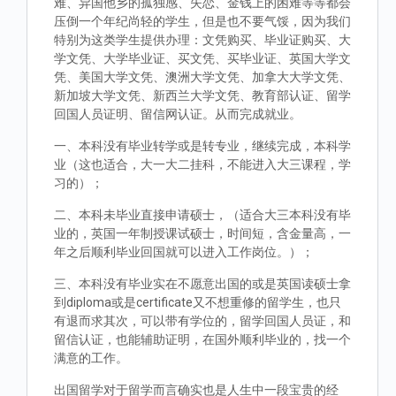
难、异国他乡的孤独感、失恋、金钱上的困难等等都会
压倒一个年纪尚轻的学生，但是也不要气馁，因为我们
特别为这类学生提供办理：文凭购买、毕业证购买、大
学文凭、大学毕业证、买文凭、买毕业证、英国大学文
凭、美国大学文凭、澳洲大学文凭、加拿大大学文凭、
新加坡大学文凭、新西兰大学文凭、教育部认证、留学
回国人员证明、留信网认证。从而完成就业。
一、本科没有毕业转学或是转专业，继续完成，本科学
业（这也适合，大一大二挂科，不能进入大三课程，学
习的）；
二、本科未毕业直接申请硕士，（适合大三本科没有毕
业的，英国一年制授课试硕士，时间短，含金量高，一
年之后顺利毕业回国就可以进入工作岗位。）；
三、本科没有毕业实在不愿意出国的或是英国读硕士拿
到diploma或是certificate又不想重修的留学生，也只
有退而求其次，可以带有学位的，留学回国人员证，和
留信认证，也能辅助证明，在国外顺利毕业的，找一个
满意的工作。
出国留学对于留学而言确实也是人生中一段宝贵的经