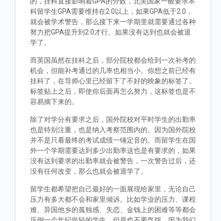
的，挂科直接影响着GPA的分数，北美国家一般要求本
科留学生GPA需要维持在2.0以上，如果GPA低于2.0，
就会被学术警告，那么接下来一学期里就需要通过各种
努力把GPA提升到2.0才行。如果没有达到也就会被退
学了。
而英国虽然在挂科之后，部分院校都会给到一次补考的
机会，但能补考通过的几率也相当小。你想之前已经有
挂科了，在导师心里已经留下了不好的映象的标签了。
标签贴上之后，即使你后面再怎么努力，这标签也是不
容易摘下来的。
除了对学分有要求之后，国外院校对平时学生的出勤率
也是特别注重，也是纳入考察范围内的。因为国外院校
并不是只看最终的考试成绩一锤定音的。而留学生在国
外一个学期需要达到多少出勤率这也是有要求的，如果
没有达到要求的出勤率就会被警告，一次警告过后，还
没有任何改变，那么也就会被退学了。
留学生都希望把自己最好的一面展现给家里，无论自己
压力有多大都不会和家里倾诉。比如学业的压力、课程
难、异国他乡的孤独感、失恋、金钱上的困难等等都会
压倒一个年纪尚轻的学生，但是也不要气馁，因为我们