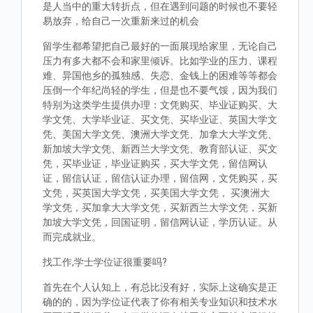
是人当中的重大转折点，但在遇到问题的时候也不要轻
易放弃，给自己一次重新来过的机会
留学生都希望把自己最好的一面展现给家里，无论自己
压力有多大都不会和家里倾诉。比如学业的压力、课程
难、异国他乡的孤独感、失恋、金钱上的困难等等都会
压倒一个年纪尚轻的学生，但是也不要气馁，因为我们
特别为这类学生提供办理：文凭购买、毕业证购买、大
学文凭、大学毕业证、买文凭、买毕业证、英国大学文
凭、美国大学文凭、澳洲大学文凭、加拿大大学文凭、
新加坡大学文凭、新西兰大学文凭、教育部认证、买文
凭，买毕业证，毕业证购买，买大学文凭，留信网认
证，留信认证，留信认证办理，留信网，文凭购买，买
文凭，买英国大学文凭，买美国大学文凭， 买澳洲大
学文凭，买加拿大大学文凭，买新西兰大学文凭，买新
加坡大学文凭，回国证明，留信网认证，学历认证。从
而完成就业。
找工作,学士学位证很重要吗?
首先在个人认知上，有总比没有好，实际上这确实是正
确的的，因为学位证代表了你有相关专业知识和技术水