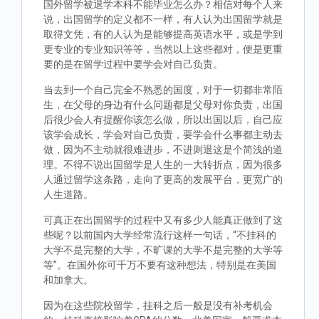
国外留学被退学本科不能毕业怎么办？相信对每个人来
说，出国留学的定义都不一样，有人认为出国留学就是
取得文凭，有的人认为是能够提高英语水平，或是学到
更专业的专业知识等等，当然以上这些都对，便是更重
要的是在留学过程中要学会对自己负责。
当去到一个自己完全不熟悉的国度，对于一切都非常陌
生，在父母的身边有什么问题都是父母对你负责，出国
后很少会人有提醒你该怎么做，所以出国以后，自己应
该学会成长，学会对自己负责，要学会什么事都主动去
做，因为不主动就很难进步，不进则退这是个简浅的道
理。不得不说出国留学是人生的一大转折点，因为很多
人通过留学这条路，走向了更高的发展平台，更宽广的
人生道路。
可真正在出国留学的过程中又有多少人能真正做到了这
些呢？以前国内大学经常流行这样一句话，“不挂科的
大学不是完整的大学，不旷课的大学不是完整的大学等
等”。在国外你可千万不要有这种想法，特别是在美国
和加拿大。
因为在这些院校留学，挂科之后一般是没有补考机会