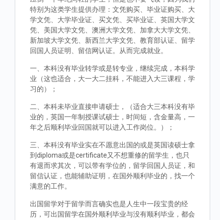
特别为这类学生提供办理：文凭购买、毕业证购买、大
学文凭、大学毕业证、买文凭、买毕业证、英国大学文
凭、美国大学文凭、澳洲大学文凭、加拿大大学文凭、
新加坡大学文凭、新西兰大学文凭、教育部认证、留学
回国人员证明、留信网认证。从而完成就业。
一、本科没有毕业转学或是转专业，继续完成，本科学
业（这也适合，大一大二挂科，不能进入大三课程，学
习的）；
二、本科未毕业直接申请硕士，（适合大三本科没有毕
业的，英国一年制授课试硕士，时间短，含金量高，一
年之后顺利毕业回国就可以进入工作岗位。）；
三、本科没有毕业实在不愿意出国的或是英国读硕士拿
到diploma或是certificate又不想重修的留学生，也只
有退而求其次，可以带有学位的，留学回国人员证，和
留信认证，也能辅助证明，在国外顺利毕业的，找一个
满意的工作。
出国留学对于留学而言确实也是人生中一段宝贵的经
历，可出国留学在国外顺利毕业与没有顺利毕业，都会