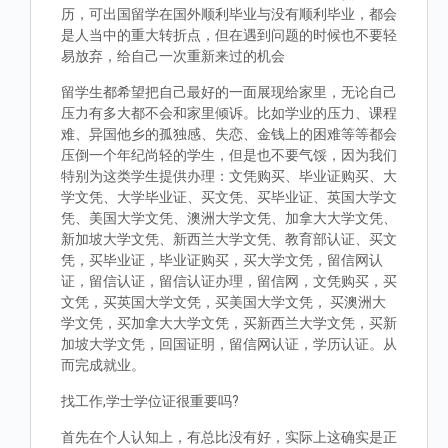
历，可出国留学在国外顺利毕业与没有顺利毕业，都会
是人当中的重大转折点，但在遇到问题的时候也不要轻
易放弃，给自己一次重新来过的机会
留学生都希望把自己最好的一面展现给家里，无论自己
压力有多大都不会和家里倾诉。比如学业的压力、课程
难、异国他乡的孤独感、失恋、金钱上的困难等等都会
压倒一个年纪尚轻的学生，但是也不要气馁，因为我们
特别为这类学生提供办理：文凭购买、毕业证购买、大
学文凭、大学毕业证、买文凭、买毕业证、英国大学文
凭、美国大学文凭、澳洲大学文凭、加拿大大学文凭、
新加坡大学文凭、新西兰大学文凭、教育部认证、买文
凭，买毕业证，毕业证购买，买大学文凭，留信网认
证，留信认证，留信认证办理，留信网，文凭购买，买
文凭，买英国大学文凭，买美国大学文凭， 买澳洲大
学文凭，买加拿大大学文凭，买新西兰大学文凭，买新
加坡大学文凭，回国证明，留信网认证，学历认证。从
而完成就业。
找工作,学士学位证很重要吗?
首先在个人认知上，有总比没有好，实际上这确实是正