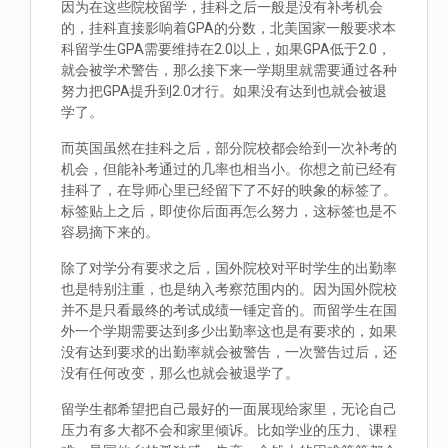
因为在这些院校留学，挂科之后一般是没有补考机会
的，挂科直接影响着GPA的分数，北美国家一般要求本
科留学生GPA需要维持在2.0以上，如果GPA低于2.0，
就会被学术警告，那么接下来一学期里就需要通过各种
努力把GPA提升到2.0才行。如果没有达到也就会被退
学了。
而英国虽然在挂科之后，部分院校都会给到一次补考的
机会，但能补考通过的几率也相当小。你想之前已经有
挂科了，在导师心里已经留下了不好的映象的标签了。
标签贴上之后，即使你后面再怎么努力，这标签也是不
容易摘下来的。
除了对学分有要求之后，国外院校对平时学生的出勤率
也是特别注重，也是纳入考察范围内的。因为国外院校
并不是只看最终的考试成绩一锤定音的。而留学生在国
外一个学期需要达到多少出勤率这也是有要求的，如果
没有达到要求的出勤率就会被警告，一次警告过后，还
没有任何改变，那么也就会被退学了。
留学生都希望把自己最好的一面展现给家里，无论自己
压力有多大都不会和家里倾诉。比如学业的压力、课程