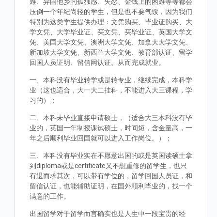
难、异国他乡的孤独感、失恋、金钱上的困难等等都会
压倒一个年纪尚轻的学生，但是也不要气馁，因为我们
特别为这类学生提供办理：文凭购买、毕业证购买、大
学文凭、大学毕业证、买文凭、买毕业证、英国大学文
凭、美国大学文凭、澳洲大学文凭、加拿大大学文凭、
新加坡大学文凭、新西兰大学文凭、教育部认证、留学
回国人员证明、留信网认证。从而完成就业。
一、本科没有毕业转学或是转专业，继续完成，本科学
业（这也适合，大一大二挂科，不能进入大三课程，学
习的）；
二、本科未毕业直接申请硕士，（适合大三本科没有毕
业的，英国一年制授课试硕士，时间短，含金量高，一
年之后顺利毕业回国就可以进入工作岗位。）；
三、本科没有毕业实在不愿意出国的或是英国读硕士拿
到diploma或是certificate又不想重修的留学生，也只
有退而求其次，可以带有学位的，留学回国人员证，和
留信认证，也能辅助证明，在国外顺利毕业的，找一个
满意的工作。
出国留学对于留学而言确实也是人生中一段宝贵的经