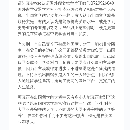
证》真实wse认证国外假文凭学位证微信Q729926040
国外留学被退学本科不能毕业怎么办？相信对每个人来
说，出国留学的定义都不一样，有人认为出国留学就是
取得文凭，有的人认为是能够提高英语水平，或是学到
更专业的专业知识等等，当然以上这些都对，便是更重
要的是在留学过程中要学会对自己负责。
当去到一个自己完全不熟悉的国度，对于一切都非常陌
生，在父母的身边有什么问题都是父母对你负责，出国
后很少会人有提醒你该怎么做，所以出国以后，自己应
该学会成长，学会对自己负责，要学会什么事都主动去
做，因为不主动就很难进步，不进则退这是个简浅的道
理。不得不说出国留学是人生的一大转折点，因为很多
人通过留学这条路，走向了更高的发展平台，更宽广的
人生道路。
可真正在出国留学的过程中又有多少人能真正做到了这
些呢？以前国内大学经常流行这样一句话，“不挂科的
大学不是完整的大学，不旷课的大学不是完整的大学等
等”。在国外你可千万不要有这种想法，特别是在美国
和加拿大。