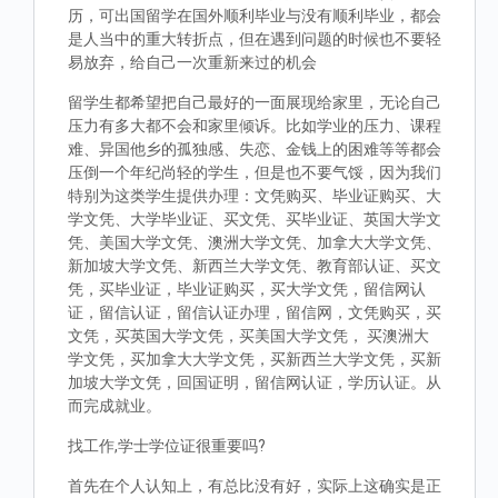
历，可出国留学在国外顺利毕业与没有顺利毕业，都会
是人当中的重大转折点，但在遇到问题的时候也不要轻
易放弃，给自己一次重新来过的机会
留学生都希望把自己最好的一面展现给家里，无论自己
压力有多大都不会和家里倾诉。比如学业的压力、课程
难、异国他乡的孤独感、失恋、金钱上的困难等等都会
压倒一个年纪尚轻的学生，但是也不要气馁，因为我们
特别为这类学生提供办理：文凭购买、毕业证购买、大
学文凭、大学毕业证、买文凭、买毕业证、英国大学文
凭、美国大学文凭、澳洲大学文凭、加拿大大学文凭、
新加坡大学文凭、新西兰大学文凭、教育部认证、买文
凭，买毕业证，毕业证购买，买大学文凭，留信网认
证，留信认证，留信认证办理，留信网，文凭购买，买
文凭，买英国大学文凭，买美国大学文凭， 买澳洲大
学文凭，买加拿大大学文凭，买新西兰大学文凭，买新
加坡大学文凭，回国证明，留信网认证，学历认证。从
而完成就业。
找工作,学士学位证很重要吗?
首先在个人认知上，有总比没有好，实际上这确实是正