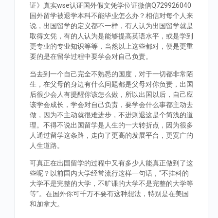
证》真实wse认证国外假文凭学位证微信Q729926040
国外留学被退学本科不能毕业怎么办？相信对每个人来
说，出国留学的定义都不一样，有人认为出国留学就是
取得文凭，有的人认为是能够提高英语水平，或是学到
更专业的专业知识等等，当然以上这些都对，便是更重
要的是在留学过程中要学会对自己负责。
当去到一个自己完全不熟悉的国度，对于一切都非常陌
生，在父母的身边有什么问题都是父母对你负责，出国
后很少会人有提醒你该怎么做，所以出国以后，自己应
该学会成长，学会对自己负责，要学会什么事都主动去
做，因为不主动就很难进步，不进则退这是个简浅的道
理。不得不说出国留学是人生的一大转折点，因为很多
人通过留学这条路，走向了更高的发展平台，更宽广的
人生道路。
可真正在出国留学的过程中又有多少人能真正做到了这
些呢？以前国内大学经常流行这样一句话，“不挂科的
大学不是完整的大学，不旷课的大学不是完整的大学等
等”。在国外你可千万不要有这种想法，特别是在美国
和加拿大。