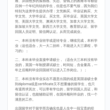
难、异国他乡的孤独感、失恋、金钱上的困难等等都会
压倒一个年纪尚轻的学生，但是也不要气馁，因为我们
特别为这类学生提供办理：文凭购买、毕业证购买、大
学文凭、大学毕业证、买文凭、买毕业证、英国大学文
凭、美国大学文凭、澳洲大学文凭、加拿大大学文凭、
新加坡大学文凭、新西兰大学文凭、教育部认证、留学
回国人员证明、留信网认证。从而完成就业。
一、本科没有毕业转学或是转专业，继续完成，本科学
业（这也适合，大一大二挂科，不能进入大三课程，学
习的）；
二、本科未毕业直接申请硕士，（适合大三本科没有毕
业的，英国一年制授课试硕士，时间短，含金量高，一
年之后顺利毕业回国就可以进入工作岗位。）；
三、本科没有毕业实在不愿意出国的或是英国读硕士拿
到diploma或是certificate又不想重修的留学生，也只
有退而求其次，可以带有学位的，留学回国人员证，和
留信认证，也能辅助证明，在国外顺利毕业的，找一个
满意的工作。
出国留学对于留学而言确实也是人生中一段宝贵的经