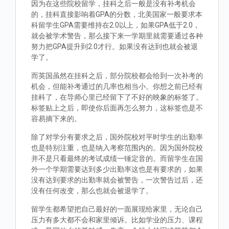
因为在这些院校留学，挂科之后一般是没有补考机会
的，挂科直接影响着GPA的分数，北美国家一般要求本
科留学生GPA需要维持在2.0以上，如果GPA低于2.0，
就会被学术警告，那么接下来一学期里就需要通过各种
努力把GPA提升到2.0才行。如果没有达到也就会被退
学了。
而英国虽然在挂科之后，部分院校都会给到一次补考的
机会，但能补考通过的几率也相当小。你想之前已经有
挂科了，在导师心里已经留下了不好的映象的标签了。
标签贴上之后，即使你后面再怎么努力，这标签也是不
容易摘下来的。
除了对学分有要求之后，国外院校对平时学生的出勤率
也是特别注重，也是纳入考察范围内的。因为国外院校
并不是只看最终的考试成绩一锤定音的。而留学生在国
外一个学期需要达到多少出勤率这也是有要求的，如果
没有达到要求的出勤率就会被警告，一次警告过后，还
没有任何改变，那么也就会被退学了。
留学生都希望把自己最好的一面展现给家里，无论自己
压力有多大都不会和家里倾诉。比如学业的压力、课程