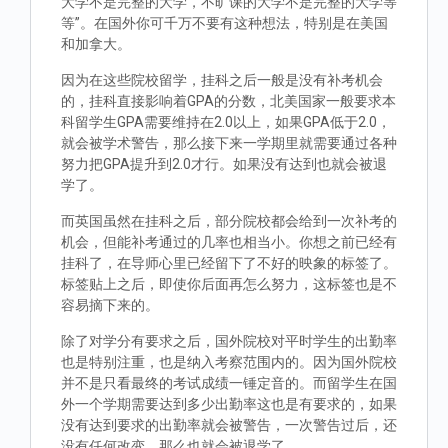
大学不是完整的大学，不旷课的大学不是完整的大学等
等”。在国外你可千万不要有这种想法，特别是在美国
和加拿大。
因为在这些院校留学，挂科之后一般是没有补考机会
的，挂科直接影响着GPA的分数，北美国家一般要求本
科留学生GPA需要维持在2.0以上，如果GPA低于2.0，
就会被学术警告，那么接下来一学期里就需要通过各种
努力把GPA提升到2.0才行。如果没有达到也就会被退
学了。
而英国虽然在挂科之后，部分院校都会给到一次补考的
机会，但能补考通过的几率也相当小。你想之前已经有
挂科了，在导师心里已经留下了不好的映象的标签了。
标签贴上之后，即使你后面再怎么努力，这标签也是不
容易摘下来的。
除了对学分有要求之后，国外院校对平时学生的出勤率
也是特别注重，也是纳入考察范围内的。因为国外院校
并不是只看最终的考试成绩一锤定音的。而留学生在国
外一个学期需要达到多少出勤率这也是有要求的，如果
没有达到要求的出勤率就会被警告，一次警告过后，还
没有任何改变，那么也就会被退学了。