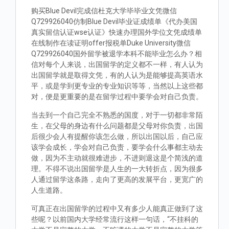
购买Blue Devil完成信杜克大学毕毕业文凭微信
Q729926040仿制Blue Devil毕业证成绩单《代办美国
真实留信认证wse认证》快速办理国外学位文凭成绩单
在线制作在读证明offer报税单Duke University微信
Q729926040国外留学被退学本科不能毕业怎么办？相
信对每个人来说，出国留学的定义都不一样，有人认为
出国留学就是取得文凭，有的人认为是能够提高英语水
平，或是学到更专业的专业知识等等，当然以上这些都
对，便是更重要的是在留学过程中要学会对自己负责。
当去到一个自己完全不熟悉的国度，对于一切都非常陌
生，在父母的身边有什么问题都是父母对你负责，出国
后很少会人有提醒你该怎么做，所以出国以后，自己应
该学会成长，学会对自己负责，要学会什么事都主动去
做，因为不主动就很难进步，不进则退这是个简浅的道
理。不得不说出国留学是人生的一大转折点，因为很多
人通过留学这条路，走向了更高的发展平台，更宽广的
人生道路。
可真正在出国留学的过程中又有多少人能真正做到了这
些呢？以前国内大学经常流行这样一句话，“不挂科的