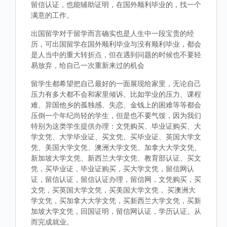
留信认证，也能辅助证明，在国外顺利毕业的，找一个
满意的工作。
出国留学对于留学而言确实也是人生中一段宝贵的经
历，可出国留学在国外顺利毕业与没有顺利毕业，都会
是人当中的重大转折点，但在遇到问题的时候也不要轻
易放弃，给自己一次重新来过的机会
留学生都希望把自己最好的一面展现给家里，无论自己
压力有多大都不会和家里倾诉。比如学业的压力、课程
难、异国他乡的孤独感、失恋、金钱上的困难等等都会
压倒一个年纪尚轻的学生，但是也不要气馁，因为我们
特别为这类学生提供办理：文凭购买、毕业证购买、大
学文凭、大学毕业证、买文凭、买毕业证、英国大学文
凭、美国大学文凭、澳洲大学文凭、加拿大大学文凭、
新加坡大学文凭、新西兰大学文凭、教育部认证、买文
凭，买毕业证，毕业证购买，买大学文凭，留信网认
证，留信认证，留信认证办理，留信网，文凭购买，买
文凭，买英国大学文凭，买美国大学文凭， 买澳洲大
学文凭，买加拿大大学文凭，买新西兰大学文凭，买新
加坡大学文凭，回国证明，留信网认证，学历认证。从
而完成就业。