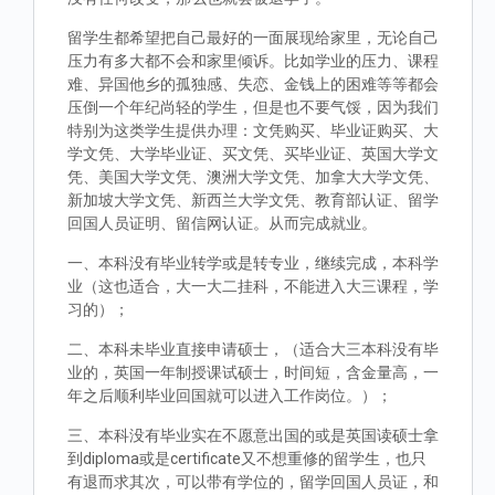
留学生都希望把自己最好的一面展现给家里，无论自己
压力有多大都不会和家里倾诉。比如学业的压力、课程
难、异国他乡的孤独感、失恋、金钱上的困难等等都会
压倒一个年纪尚轻的学生，但是也不要气馁，因为我们
特别为这类学生提供办理：文凭购买、毕业证购买、大
学文凭、大学毕业证、买文凭、买毕业证、英国大学文
凭、美国大学文凭、澳洲大学文凭、加拿大大学文凭、
新加坡大学文凭、新西兰大学文凭、教育部认证、留学
回国人员证明、留信网认证。从而完成就业。
一、本科没有毕业转学或是转专业，继续完成，本科学
业（这也适合，大一大二挂科，不能进入大三课程，学
习的）；
二、本科未毕业直接申请硕士，（适合大三本科没有毕
业的，英国一年制授课试硕士，时间短，含金量高，一
年之后顺利毕业回国就可以进入工作岗位。）；
三、本科没有毕业实在不愿意出国的或是英国读硕士拿
到diploma或是certificate又不想重修的留学生，也只
有退而求其次，可以带有学位的，留学回国人员证，和