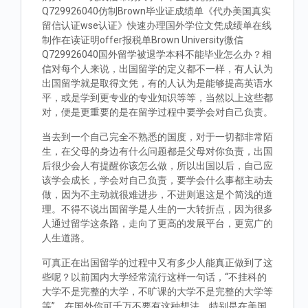
Q729926040仿制Brown毕业证成绩单《代办美国真实
留信认证wse认证》快速办理国外学位文凭成绩单在线
制作在读证明offer报税单Brown University微信
Q729926040国外留学被退学本科不能毕业怎么办？相
信对每个人来说，出国留学的定义都不一样，有人认为
出国留学就是取得文凭，有的人认为是能够提高英语水
平，或是学到更专业的专业知识等等，当然以上这些都
对，便是更重要的是在留学过程中要学会对自己负责。
当去到一个自己完全不熟悉的国度，对于一切都非常陌
生，在父母的身边有什么问题都是父母对你负责，出国
后很少会人有提醒你该怎么做，所以出国以后，自己应
该学会成长，学会对自己负责，要学会什么事都主动去
做，因为不主动就很难进步，不进则退这是个简浅的道
理。不得不说出国留学是人生的一大转折点，因为很多
人通过留学这条路，走向了更高的发展平台，更宽广的
人生道路。
可真正在出国留学的过程中又有多少人能真正做到了这
些呢？以前国内大学经常流行这样一句话，“不挂科的
大学不是完整的大学，不旷课的大学不是完整的大学等
等”。在国外你可千万不要有这种想法，特别是在美国