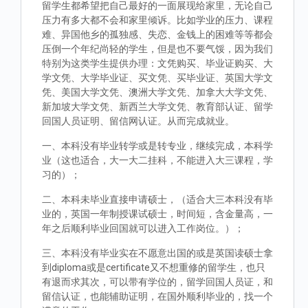
留学生都希望把自己最好的一面展现给家里，无论自己
压力有多大都不会和家里倾诉。比如学业的压力、课程
难、异国他乡的孤独感、失恋、金钱上的困难等等都会
压倒一个年纪尚轻的学生，但是也不要气馁，因为我们
特别为这类学生提供办理：文凭购买、毕业证购买、大
学文凭、大学毕业证、买文凭、买毕业证、英国大学文
凭、美国大学文凭、澳洲大学文凭、加拿大大学文凭、
新加坡大学文凭、新西兰大学文凭、教育部认证、留学
回国人员证明、留信网认证。从而完成就业。
一、本科没有毕业转学或是转专业，继续完成，本科学
业（这也适合，大一大二挂科，不能进入大三课程，学
习的）；
二、本科未毕业直接申请硕士，（适合大三本科没有毕
业的，英国一年制授课试硕士，时间短，含金量高，一
年之后顺利毕业回国就可以进入工作岗位。）；
三、本科没有毕业实在不愿意出国的或是英国读硕士拿
到diploma或是certificate又不想重修的留学生，也只
有退而求其次，可以带有学位的，留学回国人员证，和
留信认证，也能辅助证明，在国外顺利毕业的，找一个