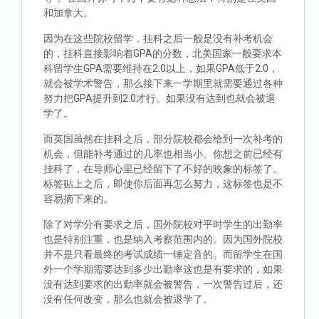
和加拿大。
因为在这些院校留学，挂科之后一般是没有补考机会
的，挂科直接影响着GPA的分数，北美国家一般要求本
科留学生GPA需要维持在2.0以上，如果GPA低于2.0，
就会被学术警告，那么接下来一学期里就需要通过各种
努力把GPA提升到2.0才行。如果没有达到也就会被退
学了。
而英国虽然在挂科之后，部分院校都会给到一次补考的
机会，但能补考通过的几率也相当小。你想之前已经有
挂科了，在导师心里已经留下了不好的映象的标签了。
标签贴上之后，即使你后面再怎么努力，这标签也是不
容易摘下来的。
除了对学分有要求之后，国外院校对平时学生的出勤率
也是特别注重，也是纳入考察范围内的。因为国外院校
并不是只看最终的考试成绩一锤定音的。而留学生在国
外一个学期需要达到多少出勤率这也是有要求的，如果
没有达到要求的出勤率就会被警告，一次警告过后，还
没有任何改变，那么也就会被退学了。