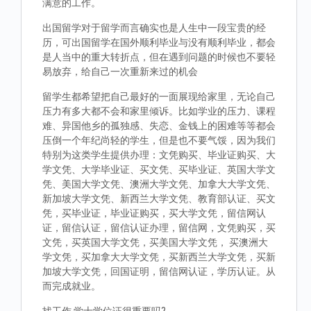
满意的工作。
出国留学对于留学而言确实也是人生中一段宝贵的经
历，可出国留学在国外顺利毕业与没有顺利毕业，都会
是人当中的重大转折点，但在遇到问题的时候也不要轻
易放弃，给自己一次重新来过的机会
留学生都希望把自己最好的一面展现给家里，无论自己
压力有多大都不会和家里倾诉。比如学业的压力、课程
难、异国他乡的孤独感、失恋、金钱上的困难等等都会
压倒一个年纪尚轻的学生，但是也不要气馁，因为我们
特别为这类学生提供办理：文凭购买、毕业证购买、大
学文凭、大学毕业证、买文凭、买毕业证、英国大学文
凭、美国大学文凭、澳洲大学文凭、加拿大大学文凭、
新加坡大学文凭、新西兰大学文凭、教育部认证、买文
凭，买毕业证，毕业证购买，买大学文凭，留信网认
证，留信认证，留信认证办理，留信网，文凭购买，买
文凭，买英国大学文凭，买美国大学文凭， 买澳洲大
学文凭，买加拿大大学文凭，买新西兰大学文凭，买新
加坡大学文凭，回国证明，留信网认证，学历认证。从
而完成就业。