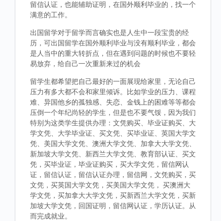
留信认证，也能辅助证明，在国外顺利毕业的，找一个
满意的工作。
出国留学对于留学而言确实也是人生中一段宝贵的经
历，可出国留学在国外顺利毕业与没有顺利毕业，都会
是人当中的重大转折点，但在遇到问题的时候也不要轻
易放弃，给自己一次重新来过的机会
留学生都希望把自己最好的一面展现给家里，无论自己
压力有多大都不会和家里倾诉。比如学业的压力、课程
难、异国他乡的孤独感、失恋、金钱上的困难等等都会
压倒一个年纪尚轻的学生，但是也不要气馁，因为我们
特别为这类学生提供办理：文凭购买、毕业证购买、大
学文凭、大学毕业证、买文凭、买毕业证、英国大学文
凭、美国大学文凭、澳洲大学文凭、加拿大大学文凭、
新加坡大学文凭、新西兰大学文凭、教育部认证、买文
凭，买毕业证，毕业证购买，买大学文凭，留信网认
证，留信认证，留信认证办理，留信网，文凭购买，买
文凭，买英国大学文凭，买美国大学文凭， 买澳洲大
学文凭，买加拿大大学文凭，买新西兰大学文凭，买新
加坡大学文凭，回国证明，留信网认证，学历认证。从
而完成就业。