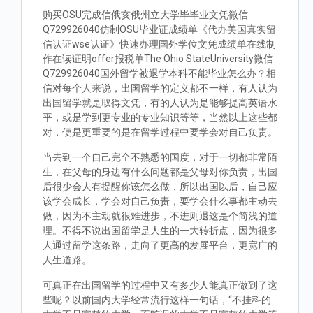
购买OSU完成信俄亥俄州立大学毕毕业文凭微信
Q729926040仿制OSU毕业证成绩单《代办美国真实留
信认证wse认证》快速办理国外学位文凭成绩单在线制
作在读证明offer报税单The Ohio StateUniversity微信
Q729926040国外留学被退学本科不能毕业怎么办？相
信对每个人来说，出国留学的定义都不一样，有人认为
出国留学就是取得文凭，有的人认为是能够提高英语水
平，或是学到更专业的专业知识等等，当然以上这些都
对，便是更重要的是在留学过程中要学会对自己负责。
当去到一个自己完全不熟悉的国度，对于一切都非常陌
生，在父母的身边有什么问题都是父母对你负责，出国
后很少会人有提醒你该怎么做，所以出国以后，自己应
该学会成长，学会对自己负责，要学会什么事都主动去
做，因为不主动就很难进步，不进则退这是个简浅的道
理。不得不说出国留学是人生的一大转折点，因为很多
人通过留学这条路，走向了更高的发展平台，更宽广的
人生道路。
可真正在出国留学的过程中又有多少人能真正做到了这
些呢？以前国内大学经常流行这样一句话，“不挂科的