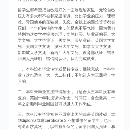
留学生都希望把自己最好的一面展现给家里，无论自己
压力有多大都不会和家里倾诉。比如学业的压力、课程
难、异国他乡的孤独感、失恋、金钱上的困难等等都会
压倒一个年纪尚轻的学生，但是也不要气馁，因为我们
特别为这类学生提供办理：文凭购买、毕业证购买、大
学文凭、大学毕业证、买文凭、买毕业证、英国大学文
凭、美国大学文凭、澳洲大学文凭、加拿大大学文凭、
新加坡大学文凭、新西兰大学文凭、教育部认证、留学
回国人员证明、留信网认证。从而完成就业。
一、本科没有毕业转学或是转专业，继续完成，本科学
业（这也适合，大一大二挂科，不能进入大三课程，学
习的）；
二、本科未毕业直接申请硕士，（适合大三本科没有毕
业的，英国一年制授课试硕士，时间短，含金量高，一
年之后顺利毕业回国就可以进入工作岗位。）；
三、本科没有毕业实在不愿意出国的或是英国读硕士拿
到diploma或是certificate又不想重修的留学生，也只
有退而求其次，可以带有学位的，留学回国人员证，和