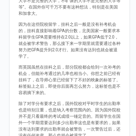
大学不是完整的大学，不旷课的大学不是完整的大学等
等”。在国外你可千万不要有这种想法，特别是在美国
和加拿大。
因为在这些院校留学，挂科之后一般是没有补考机会
的，挂科直接影响着GPA的分数，北美国家一般要求本
科留学生GPA需要维持在2.0以上，如果GPA低于2.0，
就会被学术警告，那么接下来一学期里就需要通过各种
努力把GPA提升到2.0才行。如果没有达到也就会被退
学了。
而英国虽然在挂科之后，部分院校都会给到一次补考的
机会，但能补考通过的几率也相当小。你想之前已经有
挂科了，在导师心里已经留下了不好的映象的标签了。
标签贴上之后，即使你后面再怎么努力，这标签也是不
容易摘下来的。
除了对学分有要求之后，国外院校对平时学生的出勤率
也是特别注重，也是纳入考察范围内的。因为国外院校
并不是只看最终的考试成绩一锤定音的。而留学生在国
外一个学期需要达到多少出勤率这也是有要求的，如果
没有达到要求的出勤率就会被警告，一次警告过后，还
没有任何改变，那么也就会被退学了。