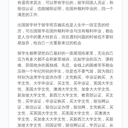
有退而求其次，可以带有学位的，留学回国人员证，和
留信认证，也能辅助证明，在国外顺利毕业的，找一个
满意的工作。
出国留学对于留学而言确实也是人生中一段宝贵的经
历，可出国留学在国外顺利毕业与没有顺利毕业，都会
是人当中的重大转折点，但在遇到问题的时候也不要轻
易放弃，给自己一次重新来过的机会
留学生都希望把自己最好的一面展现给家里，无论自己
压力有多大都不会和家里倾诉。比如学业的压力、课程
难、异国他乡的孤独感、失恋、金钱上的困难等等都会
压倒一个年纪尚轻的学生，但是也不要气馁，因为我们
特别为这类学生提供办理：文凭购买、毕业证购买、大
学文凭、大学毕业证、买文凭、买毕业证、英国大学文
凭、美国大学文凭、澳洲大学文凭、加拿大大学文凭、
新加坡大学文凭、新西兰大学文凭、教育部认证、买文
凭，买毕业证，毕业证购买，买大学文凭，留信网认
证，留信认证，留信认证办理，留信网，文凭购买，买
文凭，买英国大学文凭，买美国大学文凭， 买澳洲大
学文凭，买加拿大大学文凭，买新西兰大学文凭，买新
加坡大学文凭，回国证明，留信网认证，学历认证。从