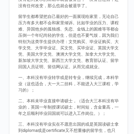
没有任何改变，那么也就会被退学了。
留学生都希望把自己最好的一面展现给家里，无论自己
压力有多大都不会和家里倾诉。比如学业的压力、课程
难、异国他乡的孤独感、失恋、金钱上的困难等等都会
压倒一个年纪尚轻的学生，但是也不要气馁，因为我们
特别为这类学生提供办理：文凭购买、毕业证购买、大
学文凭、大学毕业证、买文凭、买毕业证、英国大学文
凭、美国大学文凭、澳洲大学文凭、加拿大大学文凭、
新加坡大学文凭、新西兰大学文凭、教育部认证、留学
回国人员证明、留信网认证。从而完成就业。
一、本科没有毕业转学或是转专业，继续完成，本科学
业（这也适合，大一大二挂科，不能进入大三课程，学
习的）；
二、本科未毕业直接申请硕士，（适合大三本科没有毕
业的，英国一年制授课试硕士，时间短，含金量高，一
年之后顺利毕业回国就可以进入工作岗位。）；
三、本科没有毕业实在不愿意出国的或是英国读硕士拿
到diploma或是certificate又不想重修的留学生，也只