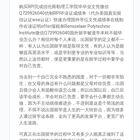
购买RPI完成信伦斯勒理工学院毕毕业文凭微信
Q729926040仿制RPI毕业证成绩单《代办美国真实留
信认证wse认证》快速办理国外学位文凭成绩单在线制
作在读证明offer报税单Rensselaer Polytechnic
Institute微信Q729926040国外留学被退学本科不能毕
业怎么办？相信对每个人来说，出国留学的定义都不一
样，有人认为出国留学就是取得文凭，有的人认为是能
够提高英语水平，或是学到更专业的专业知识等等，当
然以上这些都对，便是更重要的是在留学过程中要学会
对自己负责。
当去到一个自己完全不熟悉的国度，对于一切都非常陌
生，在父母的身边有什么问题都是父母对你负责，出国
后很少会人有提醒你该怎么做，所以出国以后，自己应
该学会成长，学会对自己负责，要学会什么事都主动去
做，因为不主动就很难进步，不进则退这是个简浅的道
理。不得不说出国留学是人生的一大转折点，因为很多
人通过留学这条路，走向了更高的发展平台，更宽广的
人生道路。
可真正在出国留学的过程中又有多少人能真正做到了这