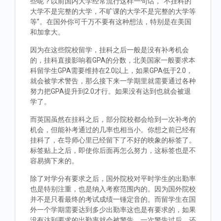
些呢？以前国内大学经常流行这样一句话，“不挂科的
大学不是完整的大学，不旷课的大学不是完整的大学等
等”。在国外你可千万不要有这种想法，特别是在美国
和加拿大。
因为在这些院校留学，挂科之后一般是没有补考机会
的，挂科直接影响着GPA的分数，北美国家一般要求本
科留学生GPA需要维持在2.0以上，如果GPA低于2.0，
就会被学术警告，那么接下来一学期里就需要通过各种
努力把GPA提升到2.0才行。如果没有达到也就会被退
学了。
而英国虽然在挂科之后，部分院校都会给到一次补考的
机会，但能补考通过的几率也相当小。你想之前已经有
挂科了，在导师心里已经留下了不好的映象的标签了。
标签贴上之后，即使你后面再怎么努力，这标签也是不
容易摘下来的。
除了对学分有要求之后，国外院校对平时学生的出勤率
也是特别注重，也是纳入考察范围内的。因为国外院校
并不是只看最终的考试成绩一锤定音的。而留学生在国
外一个学期需要达到多少出勤率这也是有要求的，如果
没有达到要求的出勤率就会被警告，一次警告过后，还