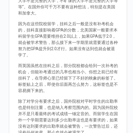
大学不是完整的大学，不旷课的大学不是完整的大学等
等”。在国外你可千万不要有这种想法，特别是在美国
和加拿大。
因为在这些院校留学，挂科之后一般是没有补考机会
的，挂科直接影响着GPA的分数，北美国家一般要求本
科留学生GPA需要维持在2.0以上，如果GPA低于2.0，
就会被学术警告，那么接下来一学期里就需要通过各种
努力把GPA提升到2.0才行。如果没有达到也就会被退
学了。
而英国虽然在挂科之后，部分院校都会给到一次补考的
机会，但能补考通过的几率也相当小。你想之前已经有
挂科了，在导师心里已经留下了不好的映象的标签了。
标签贴上之后，即使你后面再怎么努力，这标签也是不
容易摘下来的。
除了对学分有要求之后，国外院校对平时学生的出勤率
也是特别注重，也是纳入考察范围内的。因为国外院校
并不是只看最终的考试成绩一锤定音的。而留学生在国
外一个学期需要达到多少出勤率这也是有要求的，如果
没有达到要求的出勤率就会被警告，一次警告过后，还
没有任何改变，那么也就会被退学了。