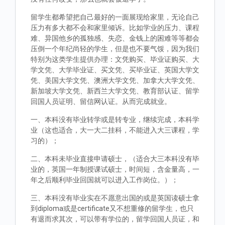
留学生都希望把自己最好的一面展现给家里，无论自己
压力有多大都不会和家里倾诉。比如学业的压力、课程
难、异国他乡的孤独感、失恋、金钱上的困难等等都会
压倒一个年纪尚轻的学生，但是也不要气馁，因为我们
特别为这类学生提供办理：文凭购买、毕业证购买、大
学文凭、大学毕业证、买文凭、买毕业证、英国大学文
凭、美国大学文凭、澳洲大学文凭、加拿大大学文凭、
新加坡大学文凭、新西兰大学文凭、教育部认证、留学
回国人员证明、留信网认证。从而完成就业。
一、本科没有毕业转学或是转专业，继续完成，本科学
业（这也适合，大一大二挂科，不能进入大三课程，学
习的）；
二、本科未毕业直接申请硕士，（适合大三本科没有毕
业的，英国一年制授课试硕士，时间短，含金量高，一
年之后顺利毕业回国就可以进入工作岗位。）；
三、本科没有毕业实在不愿意出国的或是英国读硕士拿
到diploma或是certificate又不想重修的留学生，也只
有退而求其次，可以带有学位的，留学回国人员证，和