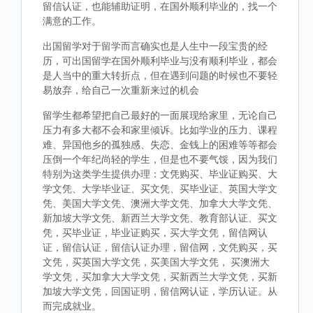
留信认证，也能辅助证明，在国外顺利毕业的，找一个
满意的工作。
出国留学对于留学而言确实也是人生中一段宝贵的经
历，可出国留学在国外顺利毕业与没有顺利毕业，都会
是人当中的重大转折点，但在遇到问题的时候也不要轻
易放弃，给自己一次重新来过的机会
留学生都希望把自己最好的一面展现给家里，无论自己
压力有多大都不会和家里倾诉。比如学业的压力、课程
难、异国他乡的孤独感、失恋、金钱上的困难等等都会
压倒一个年纪尚轻的学生，但是也不要气馁，因为我们
特别为这类学生提供办理：文凭购买、毕业证购买、大
学文凭、大学毕业证、买文凭、买毕业证、英国大学文
凭、美国大学文凭、澳洲大学文凭、加拿大大学文凭、
新加坡大学文凭、新西兰大学文凭、教育部认证、买文
凭，买毕业证，毕业证购买，买大学文凭，留信网认
证，留信认证，留信认证办理，留信网，文凭购买，买
文凭，买英国大学文凭，买美国大学文凭， 买澳洲大
学文凭，买加拿大大学文凭，买新西兰大学文凭，买新
加坡大学文凭，回国证明，留信网认证，学历认证。从
而完成就业。