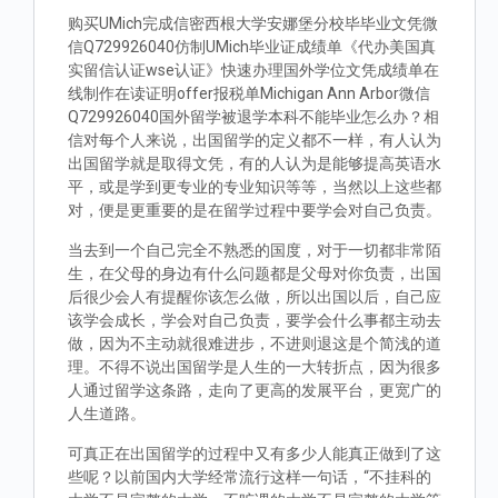
购买UMich完成信密西根大学安娜堡分校毕毕业文凭微
信Q729926040仿制UMich毕业证成绩单《代办美国真
实留信认证wse认证》快速办理国外学位文凭成绩单在
线制作在读证明offer报税单Michigan Ann Arbor微信
Q729926040国外留学被退学本科不能毕业怎么办？相
信对每个人来说，出国留学的定义都不一样，有人认为
出国留学就是取得文凭，有的人认为是能够提高英语水
平，或是学到更专业的专业知识等等，当然以上这些都
对，便是更重要的是在留学过程中要学会对自己负责。
当去到一个自己完全不熟悉的国度，对于一切都非常陌
生，在父母的身边有什么问题都是父母对你负责，出国
后很少会人有提醒你该怎么做，所以出国以后，自己应
该学会成长，学会对自己负责，要学会什么事都主动去
做，因为不主动就很难进步，不进则退这是个简浅的道
理。不得不说出国留学是人生的一大转折点，因为很多
人通过留学这条路，走向了更高的发展平台，更宽广的
人生道路。
可真正在出国留学的过程中又有多少人能真正做到了这
些呢？以前国内大学经常流行这样一句话，“不挂科的